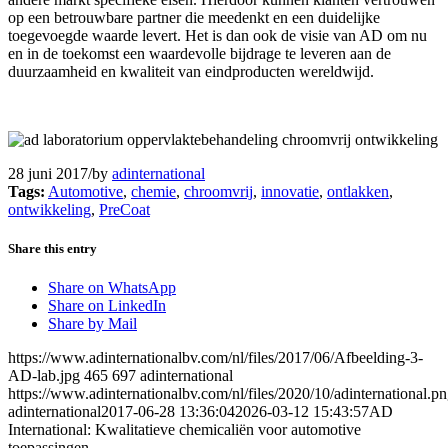
op een betrouwbare partner die meedenkt en een duidelijke
toegevoegde waarde levert. Het is dan ook de visie van AD om nu
en in de toekomst een waardevolle bijdrage te leveren aan de
duurzaamheid en kwaliteit van eindproducten wereldwijd.
28 juni 2017
/
by
adinternational
Tags:
Automotive
,
chemie
,
chroomvrij
,
innovatie
,
ontlakken
,
ontwikkeling
,
PreCoat
Share this entry
Share on WhatsApp
Share on LinkedIn
Share by Mail
https://www.adinternationalbv.com/nl/files/2017/06/Afbeelding-3-
AD-lab.jpg
465
697
adinternational
https://www.adinternationalbv.com/nl/files/2020/10/adinternational.p
adinternational
2017-06-28 13:36:04
2026-03-12 15:43:57
AD
International: Kwalitatieve chemicaliën voor automotive
toepassingen