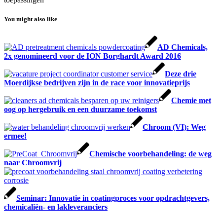
You might also like
AD Chemicals,
2x genomineerd voor de ION Borghardt Award 2016
Deze drie
Moerdijkse bedrijven zijn in de race voor innovatieprijs
Chemie met
oog op hergebruik en een duurzame toekomst
Chroom (VI): Weg
ermee!
Chemische voorbehandeling: de weg
naar Chroomvrij
Seminar: Innovatie in coatingproces voor opdrachtgevers,
chemicaliën- en lakleveranciers