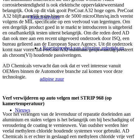
corrosiebestendigheid is ook elektrische oppervlakteweerstand
belangrijk. Ook op dit vlak gooit PreCoat A32 hoge ogen. PreCoat
A32 blijft namelijk ruim binnen de 5000 microOhm/sq.inch vereist
• Reach services
volgens de MIL specificatie op een veelvoud van legeringen. Om
een dergelijk product goed in te markt te introduceren is uitgebreid
en onafhankelijk testen uiterst belangrijk. Om die reden deed AD
dan ook mee aan een recent uitgevoerd onderzoek door ISQ, een
bureau gelieerd aan de European Space Agency. Uit dit onderzoek
• Reactieproduct van azijnzuur anhyride en
komt naar voren dat PreCoat A32 minimaal gelijkwaardig presteert
als chroom(VI) houdende passiveringen.
AD Chemicals verwacht dan ook dat er veel interesse vanuit
OEMers binnen de Automotive branche zal komen voor deze
technologie.
adipine zuur
Verf verwijderen op auto velgen met STRIP 968 (op
kamertemperatuur)
Nieuws
Voor het verlengen van de levensduur of reparatie doeleinden aan
aluminium en stalen velgen is het belangrijk om bij beschadiging of
veroudering de coating te vernieuwen. Van oudsher werden hier
veelal methyleen chloride houdende systemen voor gebruikt. AD
Chemicals is er echter in geslaagd een methyleen chloride vrije verf