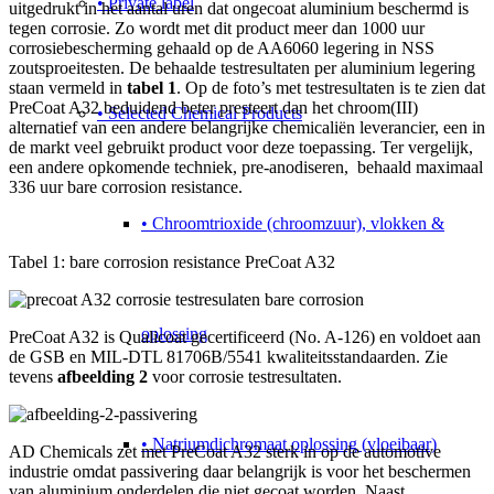
• Private label
uitgedrukt in het aantal uren dat ongecoat aluminium beschermd is
tegen corrosie. Zo wordt met dit product meer dan 1000 uur
corrosiebescherming gehaald op de AA6060 legering in NSS
zoutsproeitesten. De behaalde testresultaten per aluminium legering
staan vermeld in
tabel 1
. Op de foto’s met testresultaten is te zien dat
PreCoat A32 beduidend beter presteert dan het chroom(III)
• Selected Chemical Products
alternatief van een andere belangrijke chemicaliën leverancier, een in
de markt veel gebruikt product voor deze toepassing. Ter vergelijk,
een andere opkomende techniek, pre-anodiseren, behaald maximaal
336 uur bare corrosion resistance.
• Chroomtrioxide (chroomzuur), vlokken &
Tabel 1: bare corrosion resistance PreCoat A32
oplossing
PreCoat A32 is Qualicoat gecertificeerd (No. A-126) en voldoet aan
de GSB en MIL-DTL 81706B/5541 kwaliteitsstandaarden. Zie
tevens
afbeelding 2
voor corrosie testresultaten.
• Natriumdichromaat oplossing (vloeibaar)
AD Chemicals zet met PreCoat A32 sterk in op de automotive
industrie omdat passivering daar belangrijk is voor het beschermen
van aluminium onderdelen die niet gecoat worden. Naast