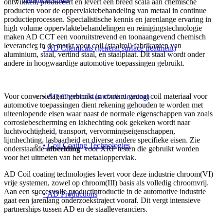
ontwikkelt, produceert en levert een breed scala aan chemische
producten voor de oppervlaktebehandeling van metaal in continue
productieprocessen. Specialistische kennis en jarenlange ervaring in
high volume oppervlaktebehandelingen en reinigingstechnologie
maken AD CCT een vooruitstrevend en toonaangevend chemisch
leverancier in de markt voor coil (staalrol) fabrikanten van
• AD Chemicals (general surface treatment)
aluminium, staal, vertind staal, en staalplaat. Dit staal wordt onder
andere in hoogwaardige automotive toepassingen gebruikt.
Voor conversielagen gebruikt in continu gecoat coil materiaal voor
• AD Chemicals (surface cleaning)
automotive toepassingen dient rekening gehouden te worden met
uiteenlopende eisen waar naast de normale eigenschappen van zoals
corrosiebescherming en lakhechting ook gekeken wordt naar
luchtvochtigheid, transport, vervormingseigenschappen,
lijmhechting, lasbaarheid en diverse andere specifieke eisen. Zie
• Coil Coating Technologies
onderstaande
afbeelding
voor XRF testen die gebruikt worden
voor het uitmeten van het metaaloppervlak.
AD Coil coating technologies levert voor deze industrie chroom(VI)
vrije systemen, zowel op chroom(III) basis als volledig chroomvrij.
Aan een succesvolle productintroductie in de automotive industrie
• AD Productions
gaat een jarenlang onderzoekstraject vooraf. Dit vergt intensieve
partnerships tussen AD en de staalleveranciers.