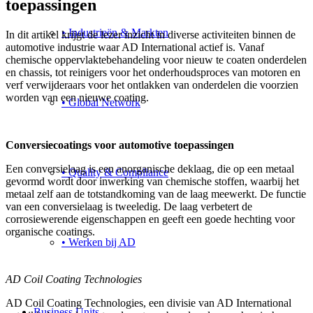
toepassingen
• Industrieën & Markten
In dit artikel krijgt de lezer inzicht in diverse activiteiten binnen de
automotive industrie waar AD International actief is. Vanaf
chemische oppervlaktebehandeling voor nieuw te coaten onderdelen
en chassis, tot reinigers voor het onderhoudsproces van motoren en
verf verwijderaars voor het ontlakken van onderdelen die voorzien
worden van een nieuwe coating.
• Global Network
Conversiecoatings voor automotive toepassingen
Een conversielaag is een anorganische deklaag, die op een metaal
• Quality & Compliance
gevormd wordt door inwerking van chemische stoffen, waarbij het
metaal zelf aan de totstandkoming van de laag meewerkt. De functie
van een conversielaag is tweeledig. De laag verbetert de
corrosiewerende eigenschappen en geeft een goede hechting voor
organische coatings.
• Werken bij AD
AD Coil Coating Technologies
AD Coil Coating Technologies, een divisie van AD International
Business Units