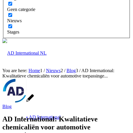
Geen categorie
Nieuws
Stages
You are here:
Home
1
/
Nieuws
2
/
Blog
3
/
AD International:
Kwalitatieve chemicaliën voor automotive toepassinge...
Over
Blog
• AD International
AD International: Kwalitatieve
chemicaliën voor automotive