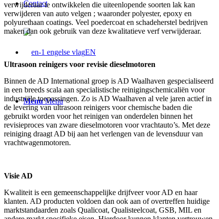
Contact
verwijderaar te ontwikkelen die uiteenlopende soorten lak kan
verwijderen van auto velgen ; waaronder polyester, epoxy en
polyurethaan coatings. Veel poedercoat en schadeherstel bedrijven
maken dan ook gebruik van deze kwalitatieve verf verwijderaar.
EN
Ultrasoon reinigers voor revisie dieselmotoren
Binnen de AD International groep is AD Waalhaven gespecialiseerd
in een breeds scala aan specialistische reinigingschemicaliën voor
industriële toepassingen. Zo is AD Waalhaven al vele jaren actief in
Menu
Menu
de levering van ultrasoon reinigers voor chemische baden die
gebruikt worden voor het reinigen van onderdelen binnen het
revisieproces van zware dieselmotoren voor vrachtauto’s. Met deze
reiniging draagt AD bij aan het verlengen van de levensduur van
vrachtwagenmotoren.
Visie AD
Kwaliteit is een gemeenschappelijke drijfveer voor AD en haar
klanten. AD producten voldoen dan ook aan of overtreffen huidige
marktstandaarden zoals Qualicoat, Qualisteelcoat, GSB, MIL en
andere markt specifieke eisen. Hierdoor kunnen klanten vertrouwen