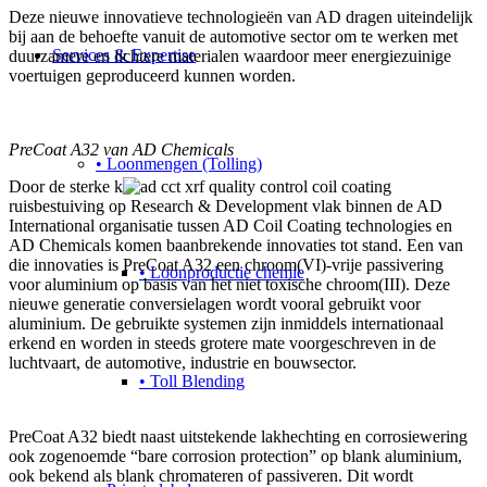
Deze nieuwe innovatieve technologieën van AD dragen uiteindelijk
bij aan de behoefte vanuit de automotive sector om te werken met
Services & Expertise
duurzamere en lichtere materialen waardoor meer energiezuinige
voertuigen geproduceerd kunnen worden.
PreCoat A32 van AD Chemicals
• Loonmengen (Tolling)
Door de sterke k
ruisbestuiving op Research & Development vlak binnen de AD
International organisatie tussen AD Coil Coating technologies en
AD Chemicals komen baanbrekende innovaties tot stand. Een van
die innovaties is PreCoat A32 een chroom(VI)-vrije passivering
• Loonproductie chemie
voor aluminium op basis van het niet toxische chroom(III). Deze
nieuwe generatie conversielagen wordt vooral gebruikt voor
aluminium. De gebruikte systemen zijn inmiddels internationaal
erkend en worden in steeds grotere mate voorgeschreven in de
luchtvaart, de automotive, industrie en bouwsector.
• Toll Blending
PreCoat A32 biedt naast uitstekende lakhechting en corrosiewering
ook zogenoemde “bare corrosion protection” op blank aluminium,
ook bekend als blank chromateren of passiveren. Dit wordt