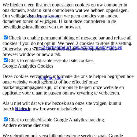
We bieden u een lijst met opgeslagen cookies op uw computer in
ons domein, zodat u kunt controleren wat we hebben opgeslagen.
Om veiligheidsredenen kunnen we geen cookies van andere
• Reach services
domeinen tonen of wijzigen. U kunt deze controleren in de
beveiligingsinstellingen van uw browser.
Check to enable permanent hiding of message bar and refuse all
cookies if you do not opt in. We need 2 cookies to store this setting.
• Reactieproduct van azijnzuur anhyride en
Otherwise you will be prompted again when opening a new
browser window or new a tab.
Click to enable/disable essential site cookies.
Google Analytics Cookies
Deze cookies verzamelen informatie die ons te helpen begrijpen hoe
adipine zuur
onze website wordt gebruikt of hoe effectief onze
marketingcampagnes zijn, of om ons te helpen onze website en
applicatie voor u aan te passen om uw ervaring te verbeteren.
Als u niet wilt dat we uw bezoek aan onze site volgen, kunt u
Nieuws
tracking hier in uw browser uitschakelen:
Click to enable/disable Google Analytics tracking.
Andere externe diensten
We gebruiken ook verschillende externe services zoals Google