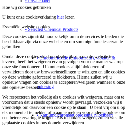
• Private label
Hoe wij cookies gebruiken
U kunt onze cookieverklaring
hier
lezen
Essentiële website cookies
• Selected Chemical Products
Deze cookies zijn strikt noodzakelijk om u de services te bieden die
beschikbaar zijn via onze website en om sommige functies ervan te
gebruiken.
Omdat deze cookies strikt noodzakelijk zijn om de website te
• Chroomtrioxide (chroomzuur), vlokken &
leveren, heeft het weigeren ervan gevolgen voor de manier waarop
onze site functioneert. U kunt cookies altijd blokkeren of
verwijderen door uw browserinstellingen te wijzigen en alle cookies
op deze website geforceerd te blokkeren. Hierna zullen wij u
opnieuw vragen om cookies te accepteren/weigeren wanneer u onze
oplossing
site opnieuw bezoekt.
We respecteren het volledig als u cookies wilt weigeren, maar om te
voorkomen dat u steeds opnieuw wordt gevraagd, verzoeken wij u
vriendelijk om daarvoor een cookie op te slaan . U bent vrij om u op
elk moment af te melden of u aan te melden voor andere cookies om
• Natriumdichromaat oplossing (vloeibaar)
een ​​betere ervaring te krijgen. Als u cookies weigert, zullen we alle
geplaatste cookies in ons domein verwijderen.