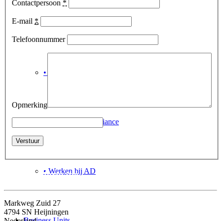
Contactpersoon
*
E-mail
*
• Industrieën & Markten
Telefoonnummer
• Global Network
Opmerking
• Quality & Compliance
• Werken bij AD
Contactinformatie
Markweg Zuid 27
4794 SN Heijningen
Business Units
Nederland