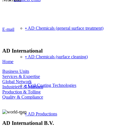
+31 (0) 167 526 900
contact@adinternationalbv.com
• AD Chemicals (general surface treatment)
E-mail
AD International
• AD Chemicals (surface cleaning)
Home
Business Units
Services & Expertise
Global Network
• Coil Coating Technologies
Industrieën & Markten
Production & Tolling
Quality & Compliance
• AD Productions
AD International B.V.