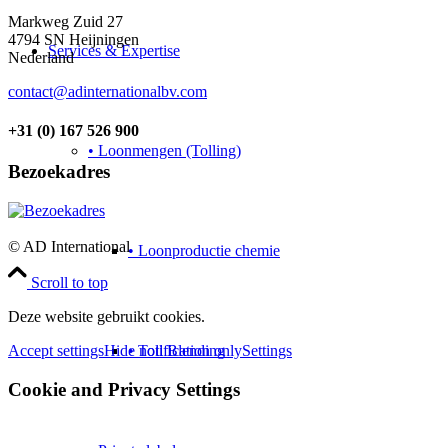
Markweg Zuid 27
4794 SN Heijningen
Services & Expertise
Nederland
contact@adinternationalbv.com
+31 (0) 167 526 900
• Loonmengen (Tolling)
Bezoekadres
© AD International
• Loonproductie chemie
Scroll to top
Deze website gebruikt cookies.
• Toll Blending
Accept settings
Hide notification only
Settings
Cookie and Privacy Settings