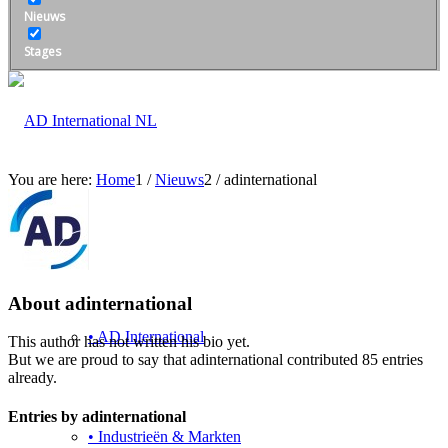
Nieuws
Stages
You are here:
Home
1
/
Nieuws
2
/
adinternational
Over
About
adinternational
• AD International
This author has not written his bio yet.
But we are proud to say that
adinternational
contributed 85 entries
already.
Entries by adinternational
• Industrieën & Markten