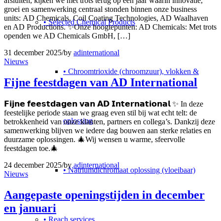
afsluiten, kijken we met trots terug op een jaar waarin innovatie,
groei en samenwerking centraal stonden binnen onze business
units: AD Chemicals, Coil Coating Technologies, AD Waalhaven
• Selected Chemical Products
en AD Productions. ✨Onze hoogtepunten: AD Chemicals: Met trots
openden we AD Chemicals GmbH, […]
31 december 2025
/
by
adinternational
Nieuws
• Chroomtrioxide (chroomzuur), vlokken &
Fijne feestdagen van AD International
𝗙𝗶𝗷𝗻𝗲 𝗳𝗲𝗲𝘀𝘁𝗱𝗮𝗴𝗲𝗻 𝘃𝗮𝗻 𝗔𝗗 𝗜𝗻𝘁𝗲𝗿𝗻𝗮𝘁𝗶𝗼𝗻𝗮𝗹 ✨ In deze
feestelijke periode staan we graag even stil bij wat echt telt: de
oplossing
betrokkenheid van onze klanten, partners en collega’s. Dankzij deze
samenwerking blijven we iedere dag bouwen aan sterke relaties en
duurzame oplossingen. 🎄Wij wensen u warme, sfeervolle
feestdagen toe.🎄
24 december 2025
/
by
adinternational
• Natriumdichromaat oplossing (vloeibaar)
Nieuws
Aangepaste openingstijden in december
en januari
• Reach services