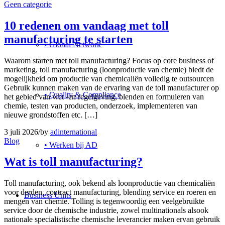
Geen categorie
10 redenen om vandaag met toll
manufacturing te starten
• Global Network
Waarom starten met toll manufacturing? Focus op core business of
marketing, toll manufacturing (loonproductie van chemie) biedt de
mogelijkheid om productie van chemicaliën volledig te outsourcen
Gebruik kunnen maken van de ervaring van de toll manufacturer op
• Quality & Compliance
het gebied van wet -en regelgeving, blenden en formuleren van
chemie, testen van producten, onderzoek, implementeren van
nieuwe grondstoffen etc. […]
3 juli 2026
/
by
adinternational
Blog
• Werken bij AD
Wat is toll manufacturing?
Toll manufacturing, ook bekend als loonproductie van chemicaliën
voor derden, contract manufacturing, blending service en roeren en
Business Units
mengen van chemie. Tolling is tegenwoordig een veelgebruikte
service door de chemische industrie, zowel multinationals alsook
nationale specialistische chemische leverancier maken ervan gebruik