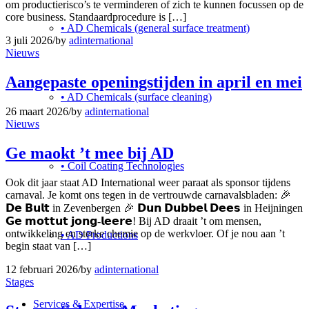
om productierisco’s te verminderen of zich te kunnen focussen op de
core business. Standaardprocedure is […]
• AD Chemicals (general surface treatment)
3 juli 2026
/
by
adinternational
Nieuws
Aangepaste openingstijden in april en mei
• AD Chemicals (surface cleaning)
26 maart 2026
/
by
adinternational
Nieuws
Ge maokt ’t mee bij AD
• Coil Coating Technologies
Ook dit jaar staat AD International weer paraat als sponsor tijdens
carnaval. Je komt ons tegen in de vertrouwde carnavalsbladen: 🎉
𝗗𝗲 𝗕𝘂𝗹𝘁 in Zevenbergen 🎉 𝗗𝘂𝗻 𝗗𝘂𝗯𝗯𝗲𝗹 𝗗𝗲𝗲𝘀 in Heijningen
𝗚𝗲 𝗺𝗼𝘁𝘁𝘂𝘁 𝗷𝗼𝗻𝗴-𝗹𝗲𝗲𝗿𝗲! Bij AD draait ’t om mensen,
ontwikkeling en sterke chemie op de werkvloer. Of je nou aan ’t
• AD Productions
begin staat van […]
12 februari 2026
/
by
adinternational
Stages
Services & Expertise