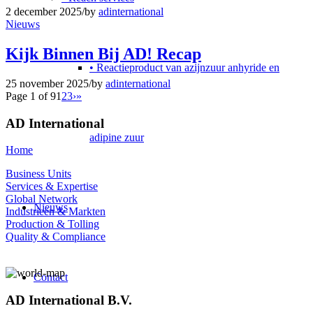
2 december 2025
/
by
adinternational
Nieuws
Kijk Binnen Bij AD! Recap
• Reactieproduct van azijnzuur anhyride en
25 november 2025
/
by
adinternational
Page 1 of 9
1
2
3
›
»
AD International
adipine zuur
Home
Business Units
Services & Expertise
Global Network
Nieuws
Industrieën & Markten
Production & Tolling
Quality & Compliance
Contact
AD International B.V.