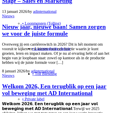
Stage – Sales en Marketing
13 januari 2026
/
by
adinternational
Nieuws
• Loonmengen (Tolling)
Nieuw jaar, nieuwe baan! Samen zorgen
we voor de juiste formule
Overweeg jij een carrièreswitch in 2026? Dit is hét moment om
• Loonproductie chemie
vooruit te kijken en te kiezen voor een functie waarin je kunt
groeien, leren en impact maken. Of je nu al ervaring hebt of aan het
begin van je loopbaan staat: zowel op kantoor als in de productie
hebben wij de juiste formule voor […]
8 januari 2026
/
by
adinternational
• Toll Blending
Nieuws
Welkom 2026, Een terugblik op een jaar
vol beweging met AD International
• Private label
𝗪𝗲𝗹𝗸𝗼𝗺 𝟮𝟬𝟮𝟲, 𝗘𝗲𝗻 𝘁𝗲𝗿𝘂𝗴𝗯𝗹𝗶𝗸 𝗼𝗽 𝗲𝗲𝗻 𝗷𝗮𝗮𝗿 𝘃𝗼𝗹
𝗯𝗲𝘄𝗲𝗴𝗶𝗻𝗴 𝗺𝗲𝘁 𝗔𝗗 𝗜𝗻𝘁𝗲𝗿𝗻𝗮𝘁𝗶𝗼𝗻𝗮𝗹 Terwijl we 2025