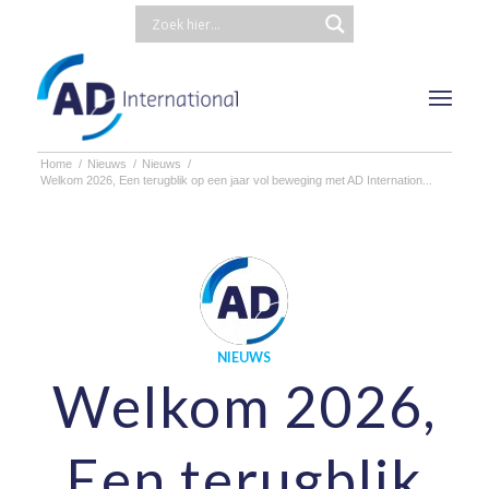
Home
/
Nieuws
/
Nieuws
/
Welkom 2026, Een terugblik op een jaar vol beweging met AD Internation...
NIEUWS
Welkom 2026,
Een terugblik