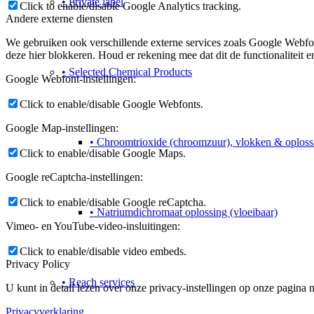
• Private label
Click to enable/disable Google Analytics tracking.
Andere externe diensten
We gebruiken ook verschillende externe services zoals Google Webfo
deze hier blokkeren. Houd er rekening mee dat dit de functionaliteit 
• Selected Chemical Products
Google Webfont-instellingen:
Click to enable/disable Google Webfonts.
Google Map-instellingen:
• Chroomtrioxide (chroomzuur), vlokken & oploss
Click to enable/disable Google Maps.
Google reCaptcha-instellingen:
Click to enable/disable Google reCaptcha.
• Natriumdichromaat oplossing (vloeibaar)
Vimeo- en YouTube-video-insluitingen:
Click to enable/disable video embeds.
Privacy Policy
• Reach services
U kunt in detail lezen over onze privacy-instellingen op onze pagina m
Privacyverklaring