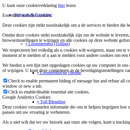
U kunt onze cookieverklaring
hier
lezen
Services & Expertise
Essentiële website cookies
Deze cookies zijn strikt noodzakelijk om u de services te bieden die 
Omdat deze cookies strikt noodzakelijk zijn om de website te leveren
browserinstellingen te wijzigen en alle cookies op deze website gefo
• Loonmengen (Tolling)
We respecteren het volledig als u cookies wilt weigeren, maar om te 
moment af te melden of u aan te melden voor andere cookies om een ​​b
We bieden u een lijst met opgeslagen cookies op uw computer in on
of wijzigen. U kunt deze controleren in de beveiligingsinstellingen v
• Loonproductie chemie
Check to enable permanent hiding of message bar and refuse all co
window or new a tab.
Click to enable/disable essential site cookies.
Google Analytics Cookies
• Toll Blending
Deze cookies verzamelen informatie die ons te helpen begrijpen hoe o
passen om uw ervaring te verbeteren.
Als u niet wilt dat we uw bezoek aan onze site volgen, kunt u trackin