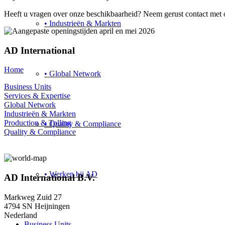
Heeft u vragen over onze beschikbaarheid? Neem gerust contact met 
• Industrieën & Markten
AD International
Home
• Global Network
Business Units
Services & Expertise
Global Network
Industrieën & Markten
Production & Tolling
• Quality & Compliance
Quality & Compliance
• Werken bij AD
AD International B.V.
Markweg Zuid 27
4794 SN Heijningen
Nederland
Business Units