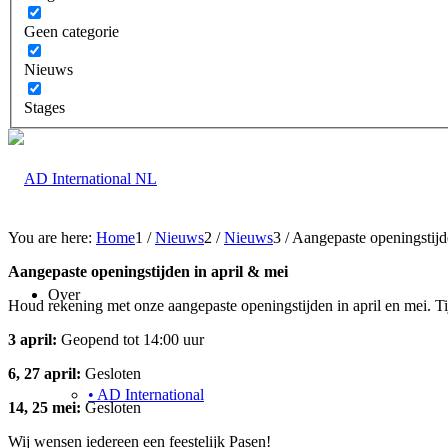
Geen categorie
Nieuws
Stages
You are here:
Home
1
/
Nieuws
2
/
Nieuws
3
/
Aangepaste openingstijde
Aangepaste openingstijden in april & mei
Over
Houd rekening met onze aangepaste openingstijden in april en mei. Ti
3 april:
Geopend tot 14:00 uur
6, 27 april:
Gesloten
• AD International
14, 25 mei:
Gesloten
Wij wensen iedereen een feestelijk Pasen!