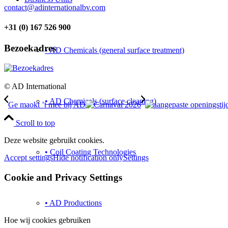
contact@adinternationalbv.com
+31 (0) 167 526 900
Bezoekadres
• AD Chemicals (general surface treatment)
© AD International
• AD Chemicals (surface cleaning)
Ge maokt ’t mee bij AD
Scroll to top
Deze website gebruikt cookies.
• Coil Coating Technologies
Accept settings
Hide notification only
Settings
Cookie and Privacy Settings
• AD Productions
Hoe wij cookies gebruiken