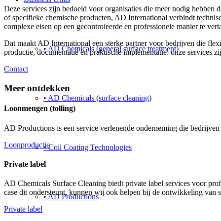
Deze services zijn bedoeld voor organisaties die meer nodig hebben 
of specifieke chemische producten, AD International verbindt technis
complexe eisen op een gecontroleerde en professionele manier te verta
Dat maakt AD International een sterke partner voor bedrijven die flexi
• AD Chemicals (general surface treatment)
productie, documentatie en praktische implementatie: onze services z
Contact
Meer ontdekken
• AD Chemicals (surface cleaning)
Loonmengen (tolling)
AD Productions is een service verlenende onderneming die bedrijven d
Loonproductie
• Coil Coating Technologies
Private label
AD Chemicals Surface Cleaning biedt private label services voor pro
case dit ondersteunt, kunnen wij ook helpen bij de ontwikkeling van s
• AD Productions
Private label