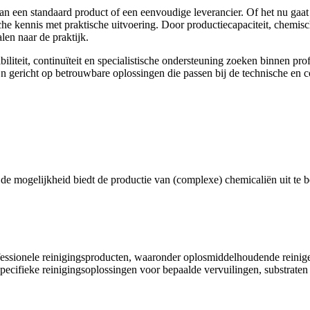
dan een standaard product of een eenvoudige leverancier. Of het nu g
che kennis met praktische uitvoering. Door productiecapaciteit, chemis
len naar de praktijk.
biliteit, continuïteit en specialistische ondersteuning zoeken binnen pr
ijn gericht op betrouwbare oplossingen die passen bij de technische en 
e mogelijkheid biedt de productie van (complexe) chemicaliën uit te b
fessionele reinigingsproducten, waaronder oplosmiddelhoudende reiniger
pecifieke reinigingsoplossingen voor bepaalde vervuilingen, substraten