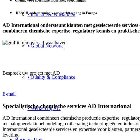
Chemie voor specifieke industriële toepassingen
REACH ondersteuning voor markttoegang in Europa
• Industrieën & Markten
AD International ondersteunt klanten met geselecteerde services
combineren chemische expertise, regulatory kennis en praktische u
• Global Network
Contact
Bespreek uw project met AD
• Quality & Compliance
+31 (0) 167 526 900
E-mail
Specialistische chemische services AD International
• Werken bij AD
AD International combineert chemische productie expertise, regulator
metaaloppervlaktebehandeling, coil coating technologieën en industriël
International geselecteerde services en expertise voor klanten, part
levering.
Business Units