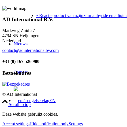
• Reactieproduct van azijnzuur anhyride en adipin
AD International B.V.
Markweg Zuid 27
4794 SN Heijningen
Nederland
Nieuws
contact@adinternationalbv.com
+31 (0) 167 526 900
Contact
Bezoekadres
© AD International
EN
Scroll to top
Deze website gebruikt cookies.
Accept settings
Hide notification only
Settings