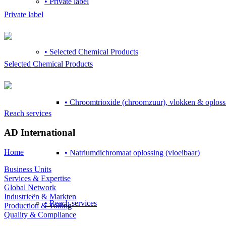
• Private label
Private label
• Selected Chemical Products
Selected Chemical Products
• Chroomtrioxide (chroomzuur), vlokken & oploss
Reach services
AD International
Home
• Natriumdichromaat oplossing (vloeibaar)
Business Units
Services & Expertise
Global Network
Industrieën & Markten
• Reach services
Production & Tolling
Quality & Compliance