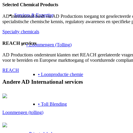
Selected Chemical Products
Services & Expertise
AD International biedt via AD Productions toegang tot geselecteerde
specialistische chemische kennis, regulatory awareness en specifieke 
Specialty chemicals
REACH services
• Loonmengen (Tolling)
AD Productions ondersteunt klanten met REACH gerelateerde vragen in
voor te bereiden en Europese markttoegang of voortdurende complian
REACH
• Loonproductie chemie
Andere AD International services
• Toll Blending
Loonmengen (tolling)