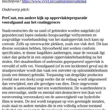
Inschrijven?
https://www.vvvf.nl/coatingsinnovatiedag
Onderwerp pitch:
PreCoat, een andere kijk op oppervlaktepreparatie
voorafgaand aan het coatingproces
Staalconstructies die na zand of gritstralen worden natgelakt (of
gepoedercoat) lopen ondanks hoogwaardige verfsystemen en
zorgvuldige voorbehandeling van het staaloppervlak toch kans op
corrosie. Zelfs op onverwachte plekken, zoals een vlak deel. Dit kan
diverse oorzaken hebben, bijvoorbeeld niet werken conform
specificaties, te dunne laagdiktes aanbrengen, maar de oorzaak ligt
vaker dan gedacht in een onjuiste oppervlaktebehandeling na het
stralen. Het straalmedium of anderszins geprepareerd oppervlak is
vervuild of zelfs vet. Voorafgaand (of in een incidenteel geval na) de
straalprocedure wordt dan vaak een ontvetter op oplosmiddelenbasis
(zoals een thinner) gebruikt. Toepassing van dergelijke producten
(veelal met een doek) zorgt eerder dat de vetlaag wordt uitgesmeerd
dan verwijderd, met alle gevolgen van dien. Deze ongewenste
situatie is aantoonbaar met een waterbreektest. De waterbreektest is
een eenvoudige, snelle en meestal niet-destructieve test (kan wel
roestvorming veroorzaken) om de aanwezigheid van hydrofobe
films te testen. De test wordt toegepast op vers gereinigde metalen,
zoals staal en andere metalen die in een volledig schone toestand