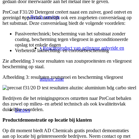
gedaan door meerwaarde aan het metaal mee te geven.
PreCoat F31/20 Detergent creëert naast een zuiver, goed ontvet en
• Reach services
gereinigd oppervlak namelijk ook een zogeheten conversielaag op
het substraat. Deze conversielaag biedt de volgende voordelen:
Passiveertechniek; bescherming van het substraat zonder
coating, bescherming tegen vliegroest in geconditioneerde
opslag tot enkele dagen
• Reactieproduct van azijnzuur anhyride en
Verbeterde lakhechting- en corrosiebescherming
Zie afbeelding 3 voor resultaten van zoutsproeitesten en vliegroest
bescherming op staal.
Afbeelding 3: resultaten zoutsproei en bescherming vliegroest
adipine zuur
Bedrijven die het reinigingsproces omzetten naar PreCoat behalen
dus zowel op milieu- en arbeid technisch als ook kwaliteitsvlak
duidelijke voordelen.
Nieuws
Productdemonstratie op locatie bij klanten
Op dit moment biedt AD Chemicals gratis product demonstraties
aan op locatie bij geïnteresseerde bedrijven. Neem contact op met