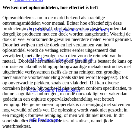
Werken met oplosmiddelen, hoe effectief is het?
Oplosmiddelen staan in de markt bekend als krachtige
ontvettingsmiddelen voor metaal. Echter hoe effectief zijn deze
producten in de praktijk? In het algemeen kan gesteld worden dat
• AD Chemicals (general surface treatment)
dergelijke producten met een doek worden aangebracht. Waarbij de
doek in veel voorkomende gevallen meerdere malen wordt gebruikt.
Door het wrijven met de doek en het verdampen van het
oplosmiddel wordt de vetlaag echter eerder uitgesmeerd dan
verwijderd, met alle gevolgen van dien voor de reinheid van het
• AD Chemicals (surface cleaning)
metaal. Doordat het metaal niet goed gereinigd is bestaat de kans op
corrosie en lakonthechting op hoogwaardige metaalconstructies met
uitgebreide verfsystemen (zelfs als er na reinigen een grondige
mechanische voorbehandeling zoals stralen wordt toegepast). Ook
op onverwachte plekken, zoals een vlak deel. Dit kan diverse
oorzaken hebben, bijvoorbeeld niet werken conform specificaties, te
• Coil Coating Technologies
dunne laagdiktes aanbrengen, maar de oorzaak ligt veel vaker dan
gedacht in een onjuiste oppervlaktebehandeling wat betreft
reiniging. Het geprepareerd oppervlak is na reiniging met solventen
nog vervuild of zelfs vet. De oplossing wordt vaak niet gezocht in
een mogelijk foutieve reiniging, of men wil dit niet inzien. In dit
• AD Productions
soort situaties biedt een simpele test uitsluitsel, namelijk de
waterbreektest.