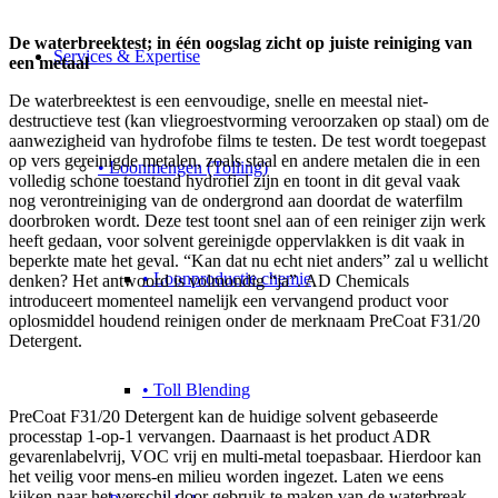
De waterbreektest; in één oogslag zicht op juiste reiniging van
Services & Expertise
een metaal
De waterbreektest is een eenvoudige, snelle en meestal niet-
destructieve test (kan vliegroestvorming veroorzaken op staal) om de
aanwezigheid van hydrofobe films te testen. De test wordt toegepast
op vers gereinigde metalen, zoals staal en andere metalen die in een
• Loonmengen (Tolling)
volledig schone toestand hydrofiel zijn en toont in dit geval vaak
nog verontreiniging van de ondergrond aan doordat de waterfilm
doorbroken wordt. Deze test toont snel aan of een reiniger zijn werk
heeft gedaan, voor solvent gereinigde oppervlakken is dit vaak in
beperkte mate het geval. “Kan dat nu echt niet anders” zal u wellicht
• Loonproductie chemie
denken? Het antwoord is volmondig “ja”. AD Chemicals
introduceert momenteel namelijk een vervangend product voor
oplosmiddel houdend reinigen onder de merknaam PreCoat F31/20
Detergent.
• Toll Blending
PreCoat F31/20 Detergent kan de huidige solvent gebaseerde
processtap 1-op-1 vervangen. Daarnaast is het product ADR
gevarenlabelvrij, VOC vrij en multi-metal toepasbaar. Hierdoor kan
het veilig voor mens-en milieu worden ingezet. Laten we eens
kijken naar het verschil door gebruik te maken van de waterbreak