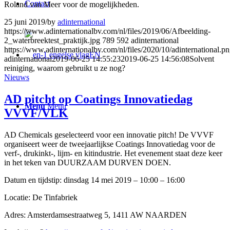
Contact
Roland van Meer voor de mogelijkheden.
25 juni 2019
/
by
adinternational
https://www.adinternationalbv.com/nl/files/2019/06/Afbeelding-
2_waterbreektest_praktijk.jpg
789
592
adinternational
https://www.adinternationalbv.com/nl/files/2020/10/adinternational.p
EN
adinternational
2019-06-25 14:55:23
2019-06-25 14:56:08
Solvent
reiniging, waarom gebruikt u ze nog?
Nieuws
AD pitcht op Coatings Innovatiedag
Menu
Menu
VVVF/VLK
AD Chemicals geselecteerd voor een innovatie pitch! De VVVF
organiseert weer de tweejaarlijkse Coatings Innovatiedag voor de
verf-, drukinkt-, lijm- en kitindustrie. Het evenement staat deze keer
in het teken van DUURZAAM DURVEN DOEN.
Datum en tijdstip: dinsdag 14 mei 2019 – 10:00 – 16:00
Locatie: De Tinfabriek
Adres: Amsterdamsestraatweg 5, 1411 AW NAARDEN