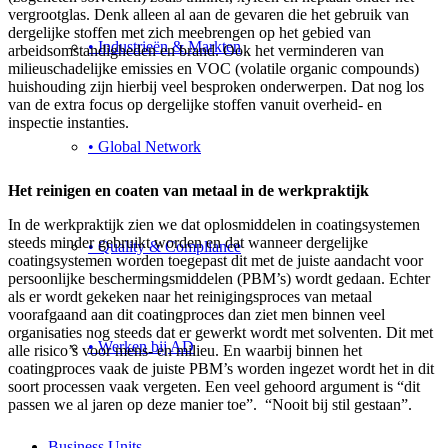
vergrootglas. Denk alleen al aan de gevaren die het gebruik van
dergelijke stoffen met zich meebrengen op het gebied van
• Industrieën & Markten
arbeidsomstandigheden en brand. Ook het verminderen van
milieuschadelijke emissies en VOC (volatile organic compounds)
huishouding zijn hierbij veel besproken onderwerpen. Dat nog los
van de extra focus op dergelijke stoffen vanuit overheid- en
inspectie instanties.
• Global Network
Het reinigen en coaten van metaal in de werkpraktijk
In de werkpraktijk zien we dat oplosmiddelen in coatingsystemen
steeds minder gebruikt worden en dat wanneer dergelijke
• Quality & Compliance
coatingsystemen worden toegepast dit met de juiste aandacht voor
persoonlijke beschermingsmiddelen (PBM’s) wordt gedaan. Echter
als er wordt gekeken naar het reinigingsproces van metaal
voorafgaand aan dit coatingproces dan ziet men binnen veel
organisaties nog steeds dat er gewerkt wordt met solventen. Dit met
• Werken bij AD
alle risico’s voor mens- en milieu. En waarbij binnen het
coatingproces vaak de juiste PBM’s worden ingezet wordt het in dit
soort processen vaak vergeten. Een veel gehoord argument is “dit
passen we al jaren op deze manier toe”. “Nooit bij stil gestaan”.
Business Units