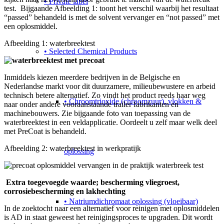
• Private label
test. Bijgaande Afbeelding 1: toont het verschil waarbij het resultaat
“passed” behandeld is met de solvent vervanger en “not passed” met
een oplosmiddel.
Afbeelding 1: waterbreektest
• Selected Chemical Products
Inmiddels kiezen meerdere bedrijven in de Belgische en
Nederlandse markt voor dit duurzamere, milieubewustere en arbeid
technisch betere alternatief. Zo vindt het product reeds haar weg
• Chroomtrioxide (chroomzuur), vlokken &
naar onder andere vooraanstaande trailer fabrikanten en
machinebouwers. Zie bijgaande foto van toepassing van de
waterbreektest in een veldapplicatie. Oordeelt u zelf maar welk deel
met PreCoat is behandeld.
Afbeelding 2: waterbreektest in werkpratijk
oplossing
Extra toegevoegde waarde; bescherming vliegroest,
corrosiebescherming en lakhechting
• Natriumdichromaat oplossing (vloeibaar)
In de zoektocht naar een alternatief voor reinigen met oplosmiddelen
is AD in staat geweest het reinigingsproces te upgraden. Dit wordt