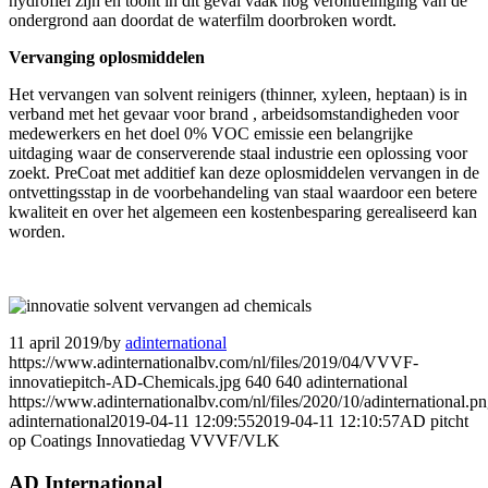
hydrofiel zijn en toont in dit geval vaak nog verontreiniging van de
ondergrond aan doordat de waterfilm doorbroken wordt.
Vervanging oplosmiddelen
Het vervangen van solvent reinigers (thinner, xyleen, heptaan) is in
verband met het gevaar voor brand , arbeidsomstandigheden voor
medewerkers en het doel 0% VOC emissie een belangrijke
uitdaging waar de conserverende staal industrie een oplossing voor
zoekt. PreCoat met additief kan deze oplosmiddelen vervangen in de
ontvettingsstap in de voorbehandeling van staal waardoor een betere
kwaliteit en over het algemeen een kostenbesparing gerealiseerd kan
worden.
11 april 2019
/
by
adinternational
https://www.adinternationalbv.com/nl/files/2019/04/VVVF-
innovatiepitch-AD-Chemicals.jpg
640
640
adinternational
https://www.adinternationalbv.com/nl/files/2020/10/adinternational.p
adinternational
2019-04-11 12:09:55
2019-04-11 12:10:57
AD pitcht
op Coatings Innovatiedag VVVF/VLK
AD International