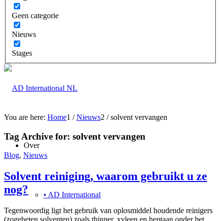
Geen categorie
Nieuws
Stages
You are here:
Home
1
/
Nieuws
2
/
solvent vervangen
Tag Archive for:
solvent vervangen
Over
Blog
,
Nieuws
Solvent reiniging, waarom gebruikt u ze
nog?
• AD International
Tegenwoordig ligt het gebruik van oplosmiddel houdende reinigers
(zogeheten solventen) zoals thinner, xyleen en heptaan onder het