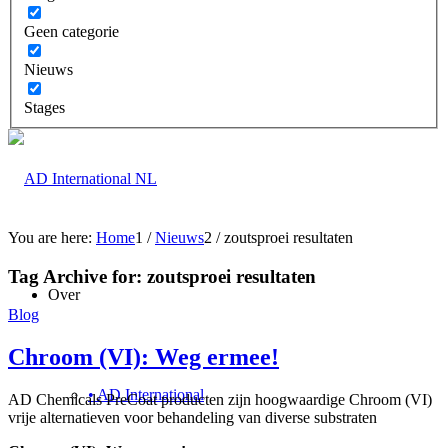
Geen categorie
Nieuws
Stages
You are here:
Home
1
/
Nieuws
2
/
zoutsproei resultaten
Tag Archive for:
zoutsproei resultaten
Over
Blog
Chroom (VI): Weg ermee!
• AD International
AD Chemicals PreCoat producten zijn hoogwaardige Chroom (VI)
vrije alternatieven voor behandeling van diverse substraten