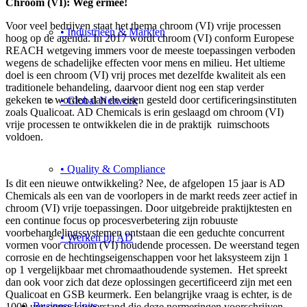
Chroom (VI): Weg ermee!
Voor veel bedrijven staat het thema chroom (VI) vrije processen
• Industrieën & Markten
hoog op de agenda. In 2017 wordt chroom (VI) conform Europese
REACH wetgeving immers voor de meeste toepassingen verboden
wegens de schadelijke effecten voor mens en milieu. Het ultieme
doel is een chroom (VI) vrij proces met dezelfde kwaliteit als een
traditionele behandeling, daarvoor dient nog een stap verder
gekeken te worden dan de eisen gesteld door certificeringsinstituten
• Global Network
zoals Qualicoat. AD Chemicals is erin geslaagd om chroom (VI)
vrije processen te ontwikkelen die in de praktijk ruimschoots
voldoen.
• Quality & Compliance
Is dit een nieuwe ontwikkeling? Nee, de afgelopen 15 jaar is AD
Chemicals als een van de voorlopers in de markt reeds zeer actief in
chroom (VI) vrije toepassingen. Door uitgebreide praktijktesten en
een continue focus op procesverbetering zijn robuuste
voorbehandelingssystemen ontstaan die een geduchte concurrent
• Werken bij AD
vormen voor chroom (VI) houdende processen. De weerstand tegen
corrosie en de hechtingseigenschappen voor het laksysteem zijn 1
op 1 vergelijkbaar met chromaathoudende systemen. Het spreekt
dan ook voor zich dat deze oplossingen gecertificeerd zijn met een
Qualicoat en GSB keurmerk. Een belangrijke vraag is echter, is de
Business Units
1000 uur corrosieweerstand die deze normeringen voorschrijven