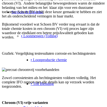
chroom (VI). Andere belangrijke beweegredenen waren de mindere
belasting van het milieu en het klaar zijn voor een duurzame
toekomst. Schoen BV is blij deze keuze gemaakt te hebben en ziet
Services & Expertise
het als onderscheidend vermogen in haar markt.
Bijkomend voordeel wat Schoen BV verder nog ervaart is dat de
totale chemie kosten in een chroom (VI) vrij proces lager zijn
waardoor de eindklant een betere prijs/kwaliteit geboden kan
• Loonmengen (Tolling)
worden.
Grafiek: Vergelijking testresultaten corrosie-en hechtingstesten
• Loonproductie chemie
Zowel corrosietesten als hechtingstesten voldoen volledig. Het
complete IFO rapport met alle details kan op verzoek worden
• Toll Blending
toegezonden.
Chroom (VI) vrije varianten