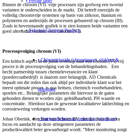
• Private label
Binnen de chroom (VI) vrije processen zijn grofweg een tweetal
varianten te onderscheiden in de markt. Dit betreft enerzijds de
volledig chroomvrije systemen op basis van zirkoon, titanium en
polymeren en anderzijds de processen gebaseerd op chroom (III).
Zoals in bovenstaande grafiek is te zien kunnen beide varianten een
• Selected Chemical Products
goed alternatief vormen voor chroom (VI).
Procesopvolging chroom (VI)
• Chroomtrioxide (chroomzuur), vlokken &
Een kritisch aspect in de juiste overstap naar een chroom (VI) vrij
proces is de procesopvolging van de behandelingsbaden. Een
hecht partnership tussen chemieleverancier en klant
(poedercoatbedrijf) is daarom zeer belangrijk. AD Chemicals
bepaalt om die reden dan ook altijd per individuele klant wat het
meest optimale proces is qua beitsen, chemisch voorbehandelen,
oplossing
spoelen etc.. Belangrijke parameters die hiervoor in de gaten
gehouden dienen te worden zijn: geleidbaarheid, PH waarde en
concentratie. Hierdoor kan de gewenste kwalitatieve lakhechting en
corrosiewering verkregen worden.
• Natriumdichromaat oplossing (vloeibaar)
Johan Oberink, directeur van Schoen BV, ziet dat door de extra
focus en aandacht op deze stringentere parameters de
productkwaliteit beter gewaarborgd wordt. “Meer monitoring zorgt