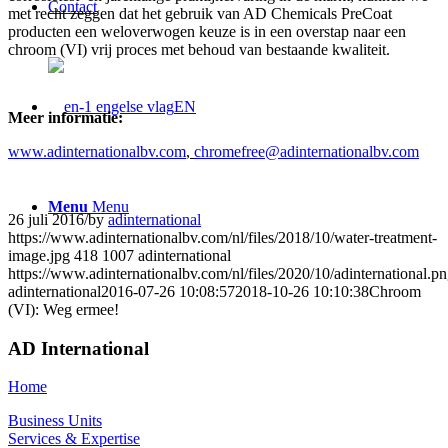
Contact
met recht zeggen dat het gebruik van AD Chemicals PreCoat
producten een weloverwogen keuze is in een overstap naar een
chroom (VI) vrij proces met behoud van bestaande kwaliteit.
EN
Meer informatie:
www.adinternationalbv.com
,
chromefree@adinternationalbv.com
Menu
Menu
26 juli 2016
/
by
adinternational
https://www.adinternationalbv.com/nl/files/2018/10/water-treatment-
image.jpg
418
1007
adinternational
https://www.adinternationalbv.com/nl/files/2020/10/adinternational.p
adinternational
2016-07-26 10:08:57
2018-10-26 10:10:38
Chroom
(VI): Weg ermee!
AD International
Home
Business Units
Services & Expertise