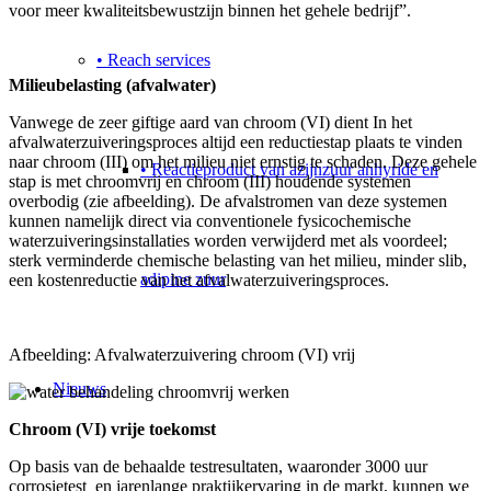
voor meer kwaliteitsbewustzijn binnen het gehele bedrijf”.
• Reach services
Milieubelasting (afvalwater)
Vanwege de zeer giftige aard van chroom (VI) dient In het
afvalwaterzuiveringsproces altijd een reductiestap plaats te vinden
naar chroom (III) om het milieu niet ernstig te schaden. Deze gehele
• Reactieproduct van azijnzuur anhyride en
stap is met chroomvrij en chroom (III) houdende systemen
overbodig (zie afbeelding). De afvalstromen van deze systemen
kunnen namelijk direct via conventionele fysicochemische
waterzuiveringsinstallaties worden verwijderd met als voordeel;
sterk verminderde chemische belasting van het milieu, minder slib,
adipine zuur
een kostenreductie van het afvalwaterzuiveringsproces.
Afbeelding: Afvalwaterzuivering chroom (VI) vrij
Nieuws
Chroom (VI) vrije toekomst
Op basis van de behaalde testresultaten, waaronder 3000 uur
corrosietest en jarenlange praktijkervaring in de markt, kunnen we