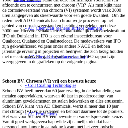
afdoende om te concurreren met chroom (VI)? Als men kijkt naar
de corrosieweerstand van chroom (VI) systemen wordt vaak 3000
uren aangegeven als streefwaarde voor een goede kwaliteit. Om die
reden heeft AD Chemicals haar chroomvrije processen op het
gebied van corrosieweerstand en hechting vergeleken met deze
• AD Chemicals (general surface treatment)
3000 uur. Hiervoor schakelden zij onafhankelijk onderzoeksinstituut
IFO uit Duitsland in. IFO is een erkend inspectiebureau voor
Qualicoat, Qualanod en Qualisteelcoat. De medewerkers van IFO
zijn gekwalificeerd volgens onder andere NACE en hebben
jarenlange ervaring in projecten en bedrijven die zich bezig houden
met metaalconservering. De resultaten van het IFO rapport zijn
• AD Chemicals (surface cleaning)
weergegeven in de grafieken op de volgende pagina.
Schoen BV, Chroom (VI) vrij een bewuste keuze
• Coil Coating Technologies
Schoen BV heeft meer dan 60 jaar ervaring in de behandeling van
metalen oppervlakken, waarvan 40 jaar in poedercoating; van
aluminium gevelelementen tot stalen hekwerken en alles ertussenin.
Schoen BV, klant van AD Chemicals, werkt al meer dan 10 jaar
met chroom (VI) vrije systemen en behoort daarmee tot de pioniers.
• AD Productions
Het was voor Schoen BV een bewuste en vanzelfsprekende keuze.
Vanuit goed werkgeverschap wilde zij namelijk niet dat haar
personeel nog langer in aanraking kwam met het zeer toxische