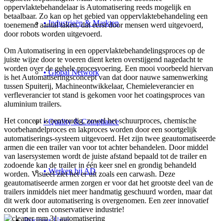
oppervlaktebehandelaar is Automatisering reeds mogelijk en
betaalbaar. Zo kan op het gebied van oppervlaktebehandeling een
• Industrieën & Markten
toenemend aantal taken, dat eerst door mensen werd uitgevoerd,
door robots worden uitgevoerd.
Om Automatisering in een oppervlaktebehandelingsproces op de
juiste wijze door te voeren dient keten overstijgend nagedacht te
worden over de gehele procesvoering. Een mooi voorbeeld hiervan
• Global Network
is het Automatiseringsconcept van dat door nauwe samenwerking
tussen Spuiterij, Machineontwikkelaar, Chemieleverancier en
verfleverancier tot stand is gekomen voor het coatingsproces van
aluminium trailers.
Het concept is eenvoudig, zowel het schuurproces, chemische
• Quality & Compliance
voorbehandelproces en lakproces worden door een soortgelijk
automatiserings-systeem uitgevoerd. Het zijn twee geautomatiseerde
armen die een trailer van voor tot achter behandelen. Door middel
van lasersystemen wordt de juiste afstand bepaald tot de trailer en
zodoende kan de trailer in één keer snel en grondig behandeld
• Werken bij AD
worden. Visueel ziet het er uit zoals een carwash. Deze
geautomatiseerde armen zorgen er voor dat het grootste deel van de
trailers inmiddels niet meer handmatig geschuurd worden, maar dat
dit werk door automatisering is overgenomen. Een zeer innovatief
concept in een conservatieve industrie!
Business Units