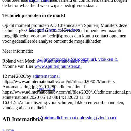
controleerbaar zijn.” En meetbaarheid en controleerbaarheid borgen
• Private label
de betrouwbaarheid waar wij als bedrijf voor staan.
Techniek promoten in de markt
Op dit moment promoten AD Chemicals en Spuiterij Munsters deze
• Selected Chemical Products
techniek gezamenlijk in de trailersector. Bent u benieuwd naar de
mogelijkheden voor uw bedrijfsproces dan kunt u contact opnemen
voor gedetailleerde analyse omtrent de mogelijkheden.
Meer informatie:
• Chroomtrioxide (chroomzuur), vlokken &
Roland van Meer,
www.adinternationalbv.com
Yvonne van Lier
www.spuiterijmunsters.nl
12 mei 2020
/
by
adinternational
https://www.adinternationalbv.com/nl/files/2020/05/Munsters-
Automatisering.jpg
720
1280
adinternational
oplossing
https://www.adinternationalbv.com/nl/files/2020/10/adinternational.p
adinternational
2020-05-12 08:14:18
2020-11-30
16:01:55
Automatisering voor schuren, lakken en voorbehandelen,
vandaag al een realiteit!
• Natriumdichromaat oplossing (vloeibaar)
AD International
Home