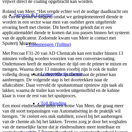
vrijwel direct de coating opgebracht kan worden.
Roland van Meer. “Het vergde echter wel de nodige daadkracht om
Services & Expertise
dit van de grond te krijgen, omdat we geïmplementeerd diende te
worden in een sector waar men van oudsher geen uitgebreide
ervaring heeft met chemie. Dit heeft ertoe geleidt dat er een
applicatiemiddel diende te komen dat zou passen binnen het systeem
van de applicateur. Zodoende kwam van Meer in contact met
Spuiterij Munsters.
• Loonmengen (Tolling)
Met Precoat F31-20 van AD Chemicals kan een trailer binnen 13
minuten volledig worden voorzien van een conversiecoating.
Ondertussen heeft de medewerker de tijd om de primer te mixen en
mengen. Waarna deze 13 minuten voorbij zijn is ook de trailer
• Loonproductie chemie
volledig droog waarna diezelfde spuitautomaat de primer kan
aanbrengen. De volgende stap is het doortrekken naar de
aflakcabine. Daar vervuld de spuitautomaat opnieuw zijn taak als
lakker, waarna de trailer kan worden uitgemoffeld en de kabine
klaar is voor de rest van het spuitproces.
• Toll Blending
Een mooi eindresultaat aldus een trotse Van Meer, die graag meer
van dit soort toepassingen van Automatisering in de praktijk wil
brengen. “Je creëert een stuk stabiliteit, zowel bij het aanbrengen
van de chemie als bij het lakken. Tevens zorg je door het weghalen
van de menselijke factor dat je eindresultaten meer instelbaar en