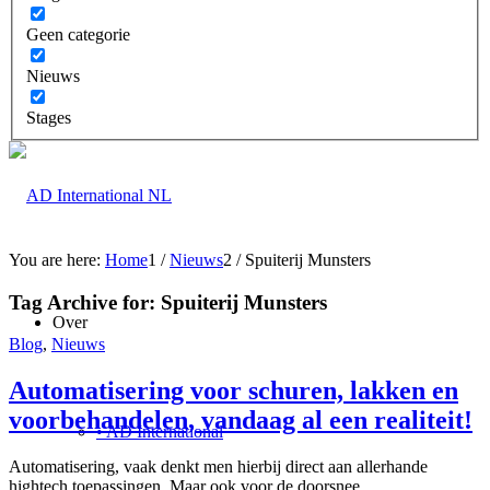
Geen categorie
Nieuws
Stages
You are here:
Home
1
/
Nieuws
2
/
Spuiterij Munsters
Tag Archive for:
Spuiterij Munsters
Over
Blog
,
Nieuws
Automatisering voor schuren, lakken en
voorbehandelen, vandaag al een realiteit!
• AD International
Automatisering, vaak denkt men hierbij direct aan allerhande
hightech toepassingen. Maar ook voor de doorsnee