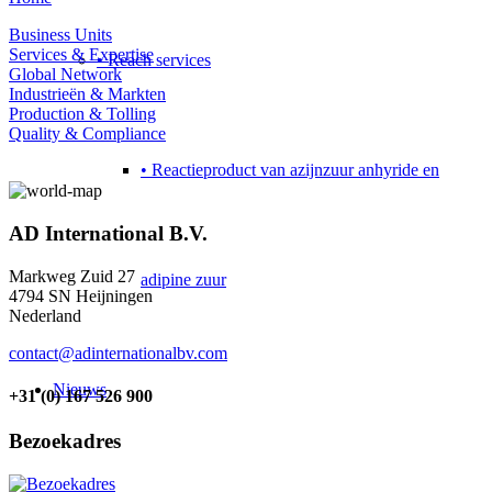
Business Units
Services & Expertise
• Reach services
Global Network
Industrieën & Markten
Production & Tolling
Quality & Compliance
• Reactieproduct van azijnzuur anhyride en
AD International B.V.
Markweg Zuid 27
adipine zuur
4794 SN Heijningen
Nederland
contact@adinternationalbv.com
Nieuws
+31 (0) 167 526 900
Bezoekadres