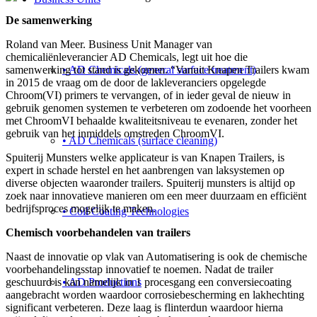
De samenwerking
Roland van Meer. Business Unit Manager van
chemicaliënleverancier AD Chemicals, legt uit hoe die
• AD Chemicals (general surface treatment)
samenwerking tot stand is gekomen. “Vanuit Knapen Trailers kwam
in 2015 de vraag om de door de lakleveranciers opgelegde
Chroom(VI) primers te vervangen, of in ieder geval de nieuw in
gebruik genomen systemen te verbeteren om zodoende het voorheen
met ChroomVI behaalde kwaliteitsniveau te evenaren, zonder het
gebruik van het inmiddels omstreden ChroomVI.
• AD Chemicals (surface cleaning)
Spuiterij Munsters welke applicateur is van Knapen Trailers, is
expert in schade herstel en het aanbrengen van laksystemen op
diverse objecten waaronder trailers. Spuiterij munsters is altijd op
zoek naar innovatieve manieren om een meer duurzaam en efficiënt
bedrijfsproces mogelijk te maken.
• Coil Coating Technologies
Chemisch voorbehandelen van trailers
Naast de innovatie op vlak van Automatisering is ook de chemische
voorbehandelingsstap innovatief te noemen. Nadat de trailer
• AD Productions
geschuurd is kan namelijk in 1 procesgang een conversiecoating
aangebracht worden waardoor corrosiebescherming en lakhechting
significant verbeteren. Deze laag is flinterdun waardoor hierna