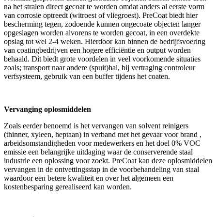
na het stralen direct gecoat te worden omdat anders al eerste vorm
van corrosie optreedt (witroest of vliegroest). PreCoat biedt hier
bescherming tegen, zodoende kunnen ongecoate objecten langer
opgeslagen worden alvorens te worden gecoat, in een overdekte
opslag tot wel 2-4 weken. Hierdoor kan binnen de bedrijfsvoering
van coatingbedrijven een hogere efficiëntie en output worden
behaald. Dit biedt grote voordelen in veel voorkomende situaties
zoals; transport naar andere (spuit)hal, bij vertraging controleur
verfsysteem, gebruik van een buffer tijdens het coaten.
Vervanging oplosmiddelen
Zoals eerder benoemd is het vervangen van solvent reinigers
(thinner, xyleen, heptaan) in verband met het gevaar voor brand ,
arbeidsomstandigheden voor medewerkers en het doel 0% VOC
emissie een belangrijke uitdaging waar de conserverende staal
industrie een oplossing voor zoekt. PreCoat kan deze oplosmiddelen
vervangen in de ontvettingsstap in de voorbehandeling van staal
waardoor een betere kwaliteit en over het algemeen een
kostenbesparing gerealiseerd kan worden.