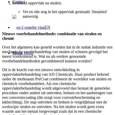
Contact
Reinheid oppervlak na stralen;
Vet en olie nog in het oppervlak gestraald. Straalstof
aanwezig
EN
Nieuwe voorbehandelmethode: combinatie van stralen en
chemie
Over het algemeen kan gesteld worden dat in de natlak industrie een
mechanische voorbehandeling van stralen of schuren gevolgd het
Menu
Menu
meest voorkomend is. Wat nu als eerdere genoemde
voorbehandelmethoden gecombineerd kunnen worden?
Dit is de kracht van een nieuwe ontwikkeling in
oppervlaktebehandeling van AD Chemicals. Haar product bekend
onder de merknaam PreCoat combineert de werelden van stralen en
chemisch voorbehandelen. Als een chemische
oppervlaktebehandeling wordt uitgevoerd dan bestaat de generieke
procedure onder andere uit ontvetten, beitsen en het aanbrengen van
een conversiecoating (die zorgt voor corrosiebescherming en
lakhechting). De stap ontvetten en beitsen is vergelijkbaar met de
werkwijze stralen en ontvetten. Na het stralen wordt geen extra
waarde aan het metaal toegevoegd zoals dat in een chemische