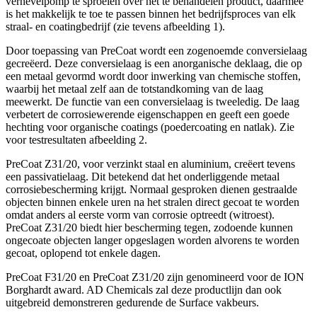
vernevelpomp te sproeien over het te behandelen product, daarmee
is het makkelijk te toe te passen binnen het bedrijfsproces van elk
straal- en coatingbedrijf (zie tevens afbeelding 1).
Door toepassing van PreCoat wordt een zogenoemde conversielaag
gecreëerd. Deze conversielaag is een anorganische deklaag, die op
een metaal gevormd wordt door inwerking van chemische stoffen,
waarbij het metaal zelf aan de totstandkoming van de laag
meewerkt. De functie van een conversielaag is tweeledig. De laag
verbetert de corrosiewerende eigenschappen en geeft een goede
hechting voor organische coatings (poedercoating en natlak). Zie
voor testresultaten afbeelding 2.
PreCoat Z31/20, voor verzinkt staal en aluminium, creëert tevens
een passivatielaag. Dit betekend dat het onderliggende metaal
corrosiebescherming krijgt. Normaal gesproken dienen gestraalde
objecten binnen enkele uren na het stralen direct gecoat te worden
omdat anders al eerste vorm van corrosie optreedt (witroest).
PreCoat Z31/20 biedt hier bescherming tegen, zodoende kunnen
ongecoate objecten langer opgeslagen worden alvorens te worden
gecoat, oplopend tot enkele dagen.
PreCoat F31/20 en PreCoat Z31/20 zijn genomineerd voor de ION
Borghardt award. AD Chemicals zal deze productlijn dan ook
uitgebreid demonstreren gedurende de Surface vakbeurs.