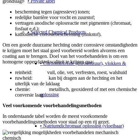
• Private label
grondslag:
bescherming tegen (agressieve) ionen;
redelijke barrière voor vocht en zuurstof;
vertragen anodische oplosreactie met pigmenten (chromaat,
fosfaat e.d.);
• Selected Chemical Products
kathodische corrosiebescherming (zinkstof).
Om een goede duurzame hechting onder corrosieve omstandigheden
te krijgen moet het staal goed voorbereid worden alvorens een
coating aan te brengen. Doel van het voorbehandelen is om een
homogene oppervlaktekwaliteit te krijgen qua:
• Chroomtrioxide (chroomzuur), vlokken &
reinheid: vuil, olie, vet, verfresten, roest, walshuid
ruwheid: kan bij dragen aan de hechting en het
uiterlijk van de laklaag
chemie: metallisch, geoxideerd of met een chemische
oplossing
conversie laag
Veel voorkomende voorbehandelingsmethoden
In onderstaande tabel worden de meest voorkomende
voorbehandelingsmethoden voor staal op een rij gezet.
• Natriumdichromaat oplossing (vloeibaar)