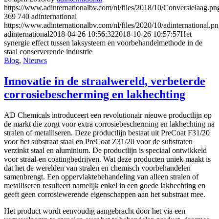
https://www.adinternationalbv.com/nl/files/2018/10/Conversielaag.pn
369
740
adinternational
https://www.adinternationalbv.com/nl/files/2020/10/adinternational.p
adinternational
2018-04-26 10:56:32
2018-10-26 10:57:57
Het
synergie effect tussen laksysteem en voorbehandelmethode in de
staal conserverende industrie
Blog
,
Nieuws
Innovatie in de straalwereld, verbeterde
corrosiebescherming en lakhechting
AD Chemicals introduceert een revolutionair nieuwe productlijn op
de markt die zorgt voor extra corrosiebescherming en lakhechting na
stralen of metalliseren. Deze productlijn bestaat uit PreCoat F31/20
voor het substraat staal en PreCoat Z31/20 voor de substraten
verzinkt staal en aluminium. De productlijn is speciaal ontwikkeld
voor straal-en coatingbedrijven. Wat deze producten uniek maakt is
dat het de werelden van stralen en chemisch voorbehandelen
samenbrengt. Een oppervlaktebehandeling van alleen stralen of
metalliseren resulteert namelijk enkel in een goede lakhechting en
geeft geen corrosiewerende eigenschappen aan het substraat mee.
Het product wordt eenvoudig aangebracht door het via een