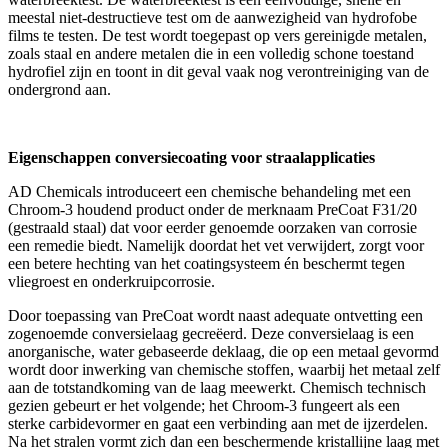
meestal niet-destructieve test om de aanwezigheid van hydrofobe
films te testen. De test wordt toegepast op vers gereinigde metalen,
zoals staal en andere metalen die in een volledig schone toestand
hydrofiel zijn en toont in dit geval vaak nog verontreiniging van de
ondergrond aan.
Eigenschappen conversiecoating voor straalapplicaties
AD Chemicals introduceert een chemische behandeling met een
Chroom-3 houdend product onder de merknaam PreCoat F31/20
(gestraald staal) dat voor eerder genoemde oorzaken van corrosie
een remedie biedt. Namelijk doordat het vet verwijdert, zorgt voor
een betere hechting van het coatingsysteem én beschermt tegen
vliegroest en onderkruipcorrosie.
Door toepassing van PreCoat wordt naast adequate ontvetting een
zogenoemde conversielaag gecreëerd. Deze conversielaag is een
anorganische, water gebaseerde deklaag, die op een metaal gevormd
wordt door inwerking van chemische stoffen, waarbij het metaal zelf
aan de totstandkoming van de laag meewerkt. Chemisch technisch
gezien gebeurt er het volgende; het Chroom-3 fungeert als een
sterke carbidevormer en gaat een verbinding aan met de ijzerdelen.
Na het stralen vormt zich dan een beschermende kristallijne laag met