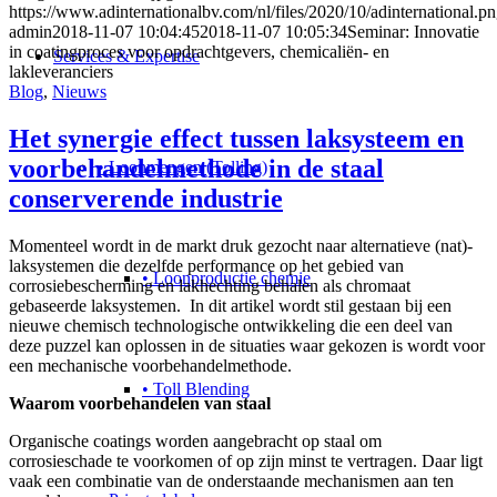
https://www.adinternationalbv.com/nl/files/2020/10/adinternational.p
admin
2018-11-07 10:04:45
2018-11-07 10:05:34
Seminar: Innovatie
in coatingproces voor opdrachtgevers, chemicaliën- en
Services & Expertise
lakleveranciers
Blog
,
Nieuws
Het synergie effect tussen laksysteem en
voorbehandelmethode in de staal
• Loonmengen (Tolling)
conserverende industrie
Momenteel wordt in de markt druk gezocht naar alternatieve (nat)-
laksystemen die dezelfde performance op het gebied van
• Loonproductie chemie
corrosiebescherming en lakhechting behalen als chromaat
gebaseerde laksystemen. In dit artikel wordt stil gestaan bij een
nieuwe chemisch technologische ontwikkeling die een deel van
deze puzzel kan oplossen in de situaties waar gekozen is wordt voor
een mechanische voorbehandelmethode.
• Toll Blending
Waarom voorbehandelen van staal
Organische coatings worden aangebracht op staal om
corrosieschade te voorkomen of op zijn minst te vertragen. Daar ligt
vaak een combinatie van de onderstaande mechanismen aan ten