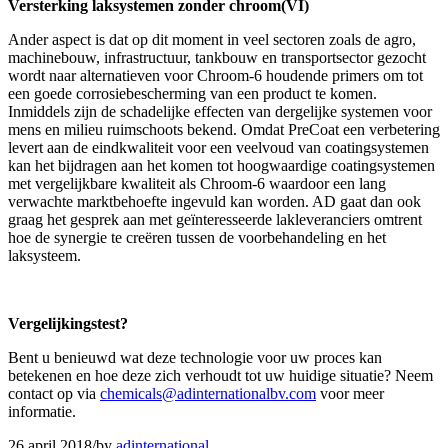
Versterking laksystemen zonder chroom(VI)
Ander aspect is dat op dit moment in veel sectoren zoals de agro,
machinebouw, infrastructuur, tankbouw en transportsector gezocht
wordt naar alternatieven voor Chroom-6 houdende primers om tot
een goede corrosiebescherming van een product te komen.
Inmiddels zijn de schadelijke effecten van dergelijke systemen voor
mens en milieu ruimschoots bekend. Omdat PreCoat een verbetering
levert aan de eindkwaliteit voor een veelvoud van coatingsystemen
kan het bijdragen aan het komen tot hoogwaardige coatingsystemen
met vergelijkbare kwaliteit als Chroom-6 waardoor een lang
verwachte marktbehoefte ingevuld kan worden. AD gaat dan ook
graag het gesprek aan met geïnteresseerde lakleveranciers omtrent
hoe de synergie te creëren tussen de voorbehandeling en het
laksysteem.
Vergelijkingstest?
Bent u benieuwd wat deze technologie voor uw proces kan
betekenen en hoe deze zich verhoudt tot uw huidige situatie? Neem
contact op via
chemicals@adinternationalbv.com
voor meer
informatie.
26 april 2018
/
by
adinternational