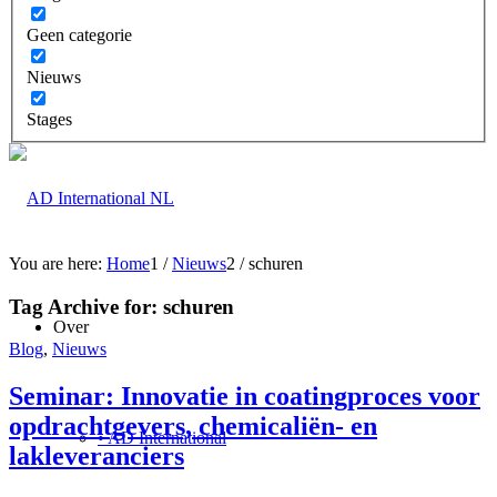
Geen categorie
Nieuws
Stages
You are here:
Home
1
/
Nieuws
2
/
schuren
Tag Archive for:
schuren
Over
Blog
,
Nieuws
Seminar: Innovatie in coatingproces voor
opdrachtgevers, chemicaliën- en
• AD International
lakleveranciers