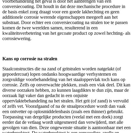
voorbehandeling het geval is door het aanbrengen van een
conversiecoating. Dit houdt in dat deze mechanische procedure in
de basis enkel zorg draagt voor een goede lakhechting en geen
additionele corrosie werende eigenschappen meegeeft aan het
substraat. Door echter een conversiecoating na stralen toe te passen
komen de twee werelden samen, resulterend in een
kwaliteitsverbetering van het gecoate product op zowel hechting- als
corrosiewering.
Kans op corrosie na stralen
Staalconstructies die na zand of gritstralen worden natgelakt (of
gepoedercoat) lopen ondanks hoogwaardige verfsystemen en
zorgvuldige voorbehandeling van het staaloppervlak toch kans op
corrosie. Zelfs op onverwachte plekken, zoals een vlak deel. Dit kan
diverse oorzaken hebben, zo kunnen laagdiktes te dun zijn, maar de
oorzaak ligt vaker dan gedacht in een onjuiste
oppervlaktebehandeling na het stralen. Het grit (of zand) is vervuild
of zelfs vet. Voorafgaand of na de straalprocedure wordt dan vaak
een ontvetter op oplosmiddelenbasis (zoals een thinner) gebruikt.
Toepassing van dergelijke producten (veelal met een doek) zorgt
eerder dat de vetlaag wordt uitgesmeerd dan verwijderd, met alle
gevolgen van dien. Deze ongewenste situatie is aantoonbaar met een
waterbreektest. De waterbreektest is een eenvoudige, snelle en