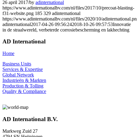
26 april 2017
/
by
adinternational
https://www.adinternationalbv.com/nl/files/2017/10/precoat-blasting-
f31-website.png
185
329
adinternational
https://www.adinternationalbv.com/nl/files/2020/10/adinternational.p
adinternational
2017-04-26 09:56:24
2018-10-26 09:57:53
Innovatie
in de straalwereld, verbeterde corrosiebescherming en lakhechting
AD International
Home
Business Units
Services & Expertise
Global Network
Industrieën & Markten
Production & Tolling
Quality & Compliance
AD International B.V.
Markweg Zuid 27
4794 SN Heijningen