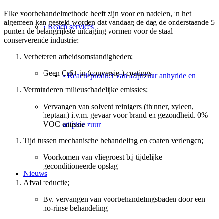
Elke voorbehandelmethode heeft zijn voor en nadelen, in het
algemeen kan gesteld worden dat vandaag de dag de onderstaande 5
• Reach services
punten de belangrijkste uitdaging vormen voor de staal
conserverende industrie:
Verbeteren arbeidsomstandigheden;
Geen Cr6+ in (conversie-) coatings
• Reactieproduct van azijnzuur anhyride en
Verminderen milieuschadelijke emissies;
Vervangen van solvent reinigers (thinner, xyleen,
heptaan) i.v.m. gevaar voor brand en gezondheid. 0%
VOC emissie
adipine zuur
Tijd tussen mechanische behandeling en coaten verlengen;
Voorkomen van vliegroest bij tijdelijke
geconditioneerde opslag
Nieuws
Afval reductie;
Bv. vervangen van voorbehandelingsbaden door een
no-rinse behandeling