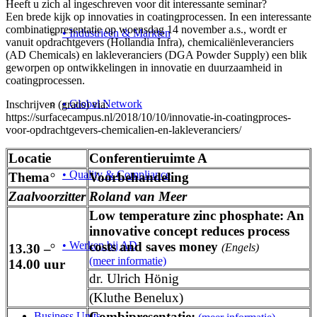
Heeft u zich al ingeschreven voor dit interessante seminar?
Een brede kijk op innovaties in coatingprocessen. In een interessante
combinatiepresentatie op woensdag 14 november a.s., wordt er
• Industrieën & Markten
vanuit opdrachtgevers (Hollandia Infra), chemicaliënleveranciers
(AD Chemicals) en lakleveranciers (DGA Powder Supply) een blik
geworpen op ontwikkelingen in innovatie en duurzaamheid in
coatingprocessen.
• Global Network
Inschrijven (gratis) via:
https://surfacecampus.nl/2018/10/10/innovatie-in-coatingproces-
voor-opdrachtgevers-chemicalien-en-lakleveranciers/
Locatie
Conferentieruimte A
• Quality & Compliance
Thema
Voorbehandeling
Zaalvoorzitter
Roland van Meer
Low temperature zinc phosphate: An
innovative concept reduces process
• Werken bij AD
costs and saves money
13.30 –
(Engels)
(meer informatie)
14.00 uur
dr. Ulrich Hönig
(Kluthe Benelux)
Combipresentatie:
Business Units