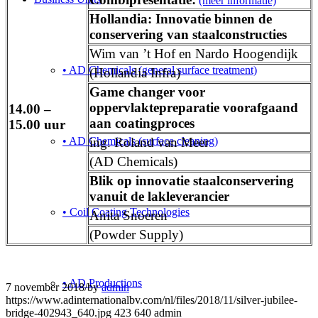
(meer informatie)
Hollandia: Innovatie binnen de
conservering van staalconstructies
Wim van ’t Hof en Nardo Hoogendijk
• AD Chemicals (general surface treatment)
(Hollandia Infra)
Game changer voor
oppervlaktepreparatie voorafgaand
14.00 –
aan coatingproces
15.00 uur
• AD Chemicals (surface cleaning)
ing. Roland van Meer
(AD Chemicals)
Blik op innovatie staalconservering
vanuit de lakleverancier
• Coil Coating Technologies
Anita Snoeren
(Powder Supply)
• AD Productions
7 november 2018
/
by
admin
https://www.adinternationalbv.com/nl/files/2018/11/silver-jubilee-
bridge-402943_640.jpg
423
640
admin