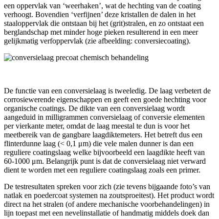
een oppervlak van ‘weerhaken’, wat de hechting van de coating
verhoogt. Bovendien ‘verfijnen’ deze kristallen de dalen in het
staaloppervlak die ontstaan bij het (grit)stralen, en zo ontstaat een
berglandschap met minder hoge pieken resulterend in een meer
gelijkmatig verfoppervlak (zie afbeelding: conversiecoating).
De functie van een conversielaag is tweeledig. De laag verbetert de
corrosiewerende eigenschappen en geeft een goede hechting voor
organische coatings. De dikte van een conversielaag wordt
aangeduid in milligrammen conversielaag of conversie elementen
per vierkante meter, omdat de laag meestal te dun is voor het
meetbereik van de gangbare laagdiktemeters. Het betreft dus een
flinterdunne laag (< 0,1 μm) die vele malen dunner is dan een
reguliere coatingslaag welke bijvoorbeeld een laagdikte heeft van
60-1000 μm. Belangrijk punt is dat de conversielaag niet verward
dient te worden met een reguliere coatingslaag zoals een primer.
De testresultaten spreken voor zich (zie tevens bijgaande foto’s van
natlak en poedercoat systemen na zoutsproeitest). Het product wordt
direct na het stralen (of andere mechanische voorbehandelingen) in
lijn toepast met een nevelinstallatie of handmatig middels doek dan