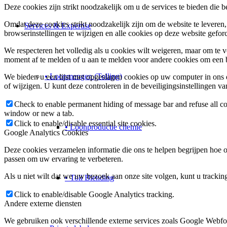
Deze cookies zijn strikt noodzakelijk om u de services te bieden die 
Omdat deze cookies strikt noodzakelijk zijn om de website te leveren
Services & Expertise
browserinstellingen te wijzigen en alle cookies op deze website gefo
We respecteren het volledig als u cookies wilt weigeren, maar om te 
moment af te melden of u aan te melden voor andere cookies om een ​​b
• Loonmengen (Tolling)
We bieden u een lijst met opgeslagen cookies op uw computer in on
of wijzigen. U kunt deze controleren in de beveiligingsinstellingen v
Check to enable permanent hiding of message bar and refuse all co
window or new a tab.
Click to enable/disable essential site cookies.
• Loonproductie chemie
Google Analytics Cookies
Deze cookies verzamelen informatie die ons te helpen begrijpen hoe o
passen om uw ervaring te verbeteren.
Als u niet wilt dat we uw bezoek aan onze site volgen, kunt u trackin
• Toll Blending
Click to enable/disable Google Analytics tracking.
Andere externe diensten
We gebruiken ook verschillende externe services zoals Google Webfo