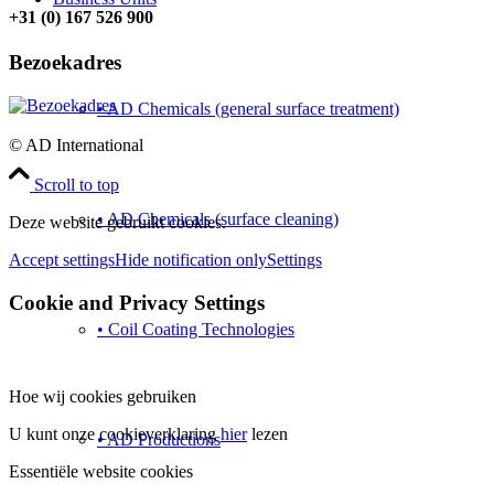
+31 (0) 167 526 900
Bezoekadres
• AD Chemicals (general surface treatment)
© AD International
Scroll to top
• AD Chemicals (surface cleaning)
Deze website gebruikt cookies.
Accept settings
Hide notification only
Settings
Cookie and Privacy Settings
• Coil Coating Technologies
Hoe wij cookies gebruiken
U kunt onze cookieverklaring
hier
lezen
• AD Productions
Essentiële website cookies