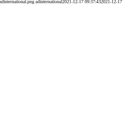
adinternational.png
adinternational
2021-12-17 09:37:43
2021-12-17