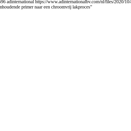
596
adinternational
https://www.adinternationalbv.com/nl/files/2020/10/
houdende primer naar een chroomvrij lakproces”