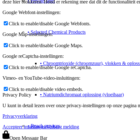
• Private label
deze hier blokkeren. Houd er rekening mee dat dit de functionaliteit 
Google Webfont-instellingen:
Click to enable/disable Google Webfonts.
• Selected Chemical Products
Google Map-instellingen:
Click to enable/disable Google Maps.
Google reCaptcha-instellingen:
• Chroomtrioxide (chroomzuur), vlokken & oploss
Click to enable/disable Google reCaptcha.
Vimeo- en YouTube-video-insluitingen:
Click to enable/disable video embeds.
• Natriumdichromaat oplossing (vloeibaar)
Privacy Policy
U kunt in detail lezen over onze privacy-instellingen op onze pagina m
Privacyverklaring
• Reach services
Accepteer instellingen
Verberg melding
Open Message Bar