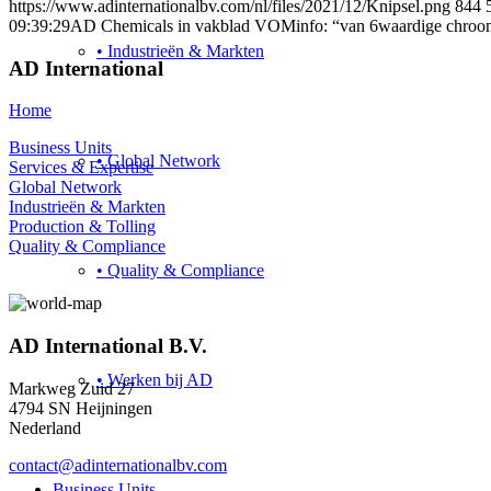
https://www.adinternationalbv.com/nl/files/2021/12/Knipsel.png
844
09:39:29
AD Chemicals in vakblad VOMinfo: “van 6waardige chroom
• Industrieën & Markten
AD International
Home
Business Units
• Global Network
Services & Expertise
Global Network
Industrieën & Markten
Production & Tolling
Quality & Compliance
• Quality & Compliance
AD International B.V.
• Werken bij AD
Markweg Zuid 27
4794 SN Heijningen
Nederland
contact@adinternationalbv.com
Business Units