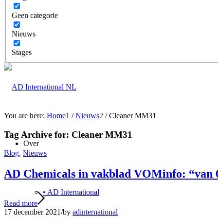
Geen categorie
Nieuws
Stages
You are here:
Home
1
/
Nieuws
2
/
Cleaner MM31
Tag Archive for:
Cleaner MM31
Over
Blog
,
Nieuws
AD Chemicals in vakblad VOMinfo: “van 
• AD International
Read more
17 december 2021
/
by
adinternational