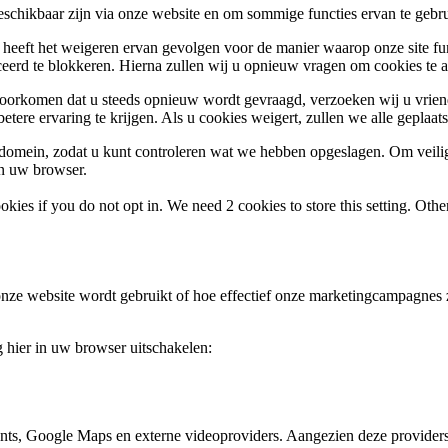
beschikbaar zijn via onze website en om sommige functies ervan te gebr
, heeft het weigeren ervan gevolgen voor de manier waarop onze site fu
rceerd te blokkeren. Hierna zullen wij u opnieuw vragen om cookies te
voorkomen dat u steeds opnieuw wordt gevraagd, verzoeken wij u vriend
etere ervaring te krijgen. Als u cookies weigert, zullen we alle geplaat
s domein, zodat u kunt controleren wat we hebben opgeslagen. Om vei
an uw browser.
okies if you do not opt in. We need 2 cookies to store this setting. 
nze website wordt gebruikt of hoe effectief onze marketingcampagnes zi
g hier in uw browser uitschakelen:
nts, Google Maps en externe videoproviders. Aangezien deze providers