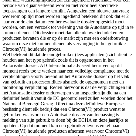
periode van 4 jaar verleend worden met voor heel specifieke
toepassingen een langere termijn. Aangezien een nieuwe aanvraag
wederom op tijd moet worden ingediend betekend dit ook dat er 2
jaar voor de einddatum een her evaluatie dossier opgesteld moet
worden, om een verzoek tot verlening van de Autorisatie op tijd in te
kunnen dienen. Dit dossier moet dan alle nieuwe technieken en
producten bevatten die er op de markt zijn met een onderbouwing
waarom deze niet kunnen dienen als vervanging in het gebruikte
Chroom(VI) houdende proces.
Wel betekent dit dat de eindgebruiker (lees applicateur) zich dient te
houden aan het type gebruik zoals dit is opgenomen in het
Autorisatie dossier. AD International adviseert bedrijven op dit
moment reeds toe te werken naar een volledige compliance met de
verplichtingen voortvloeiend uit het Autorisatie dossier op het vlak
van gebruik en procescondities alsmede de opgenomen meet en
monitoring verplichting. Reden hiervoor is dat de verplichtingen uit
het Autorisatie dossier onderwerpen van inspectie zijn die na een
definitief besluit vanuit de EC gecontroleerd zullen worden door het
Nationaal Bevoegd Gezag. Direct na deze definitieve Europese
beslissing dient elk bedrijf dat een Chroom(VI) product wenst te
gebruiken waarvoor een Autorisatie dossier van toepassing is
melding van zijn gebruik te doen bij de ECHA en deze jaarlijks te
updaten. Op dat moment kan een gebruiker tevens enkel haar
Chroom(VI) houdende producten afnemen waarvoor Chroom(VI)