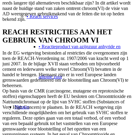
reeds langere tijd alternatieven beschikbaar zijn? In dit artikel wordt
naast de huidige stand van zaken omtrent chroom(VI) de visie van
AD weergegeven gebruikmakend van de feiten die tot op heden
• Reach services
bekend zijn.
REACH RESTRICTIES AAN HET
GEBRUIK VAN CHROOM VI
• Reactieproduct van azijnzuur anhyride en
In de EG wetgeving bestonden al restricties die overgenomen zijn
toen de REACH-Verordening nr. 1907/2006 van kracht werd op 1
juni 2007. In de bijlage XVII staan verboden om bijvoorbeeld
cement en lederwaren welke teveel Chroom(VI) bevatten in de
handel te brengen. Hiernaast zijn er in veel Europese landen
adipine zuur
grenswaarden gedefinieerd om de blootstelling aan Chroom(VI) te
beheersen.
Op basis van de CMR (carcinogene, mutagene en reprotoxische
stoffen) eigenschappen heeft de EU besloten om Chroomtrioxide en
Natriumdichromaat op de lijst van SVHC stoffen (Substances of
Nieuws
Very High Concern) te plaatsen. In de REACH wetgeving zijn
verschillende mogelijkheden om het gebruik van SVHC stoffen te
reguleren. Deze opties gaan van een totaal verbod, of een verbod
van een bepaald gebruik tot het vaststellen van een Europese
grenswaarde voor blootstelling of het opzetten van een
vergunningen systeem. In het geval van Chroomtrioxide en