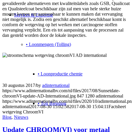
gevalideerde alternatieven met kwaliteitslabels zoals GSB, Qualicoat
en Qualisteelcoat beschikbaar zijn zal men van hele sterke huize
moeten komen om aantoonbaar te kunnen maken dat vervanging
Services & Expertise
niet mogelijk is. Zodra een geschikt alternatief beschikbaar komt is
conform de wetgeving op het werken met carcinogene stoffen
vervanging verplicht. Een eis tot aanpassing van de processen zal
dan gesteld worden door de lokale inspecties.
• Loonmengen (Tolling)
• Loonproductie chemie
30 augustus 2017
/
by
adinternational
https://www.adinternationalbv.com/nl/files/2017/08/Sunsetdate-
chroomVI-update-AD-International.jpg
847
1280
adinternational
https://www.adinternationalbv.com/nl/files/2020/10/adinternational.p
• Toll Blending
adinternational
2017-08-30 15:02:58
2017-08-30 15:04:11
Factsheet
wetgeving ChroomVI
Blog
,
Nieuws
Update CHROOM(VI) voor metaal