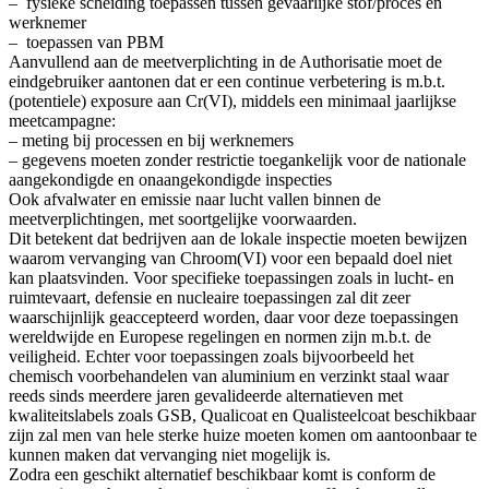
– fysieke scheiding toepassen tussen gevaarlijke stof/proces en
werknemer
– toepassen van PBM
Aanvullend aan de meetverplichting in de Authorisatie moet de
eindgebruiker aantonen dat er een continue verbetering is m.b.t.
(potentiele) exposure aan Cr(VI), middels een minimaal jaarlijkse
meetcampagne:
– meting bij processen en bij werknemers
– gegevens moeten zonder restrictie toegankelijk voor de nationale
aangekondigde en onaangekondigde inspecties
Ook afvalwater en emissie naar lucht vallen binnen de
meetverplichtingen, met soortgelijke voorwaarden.
Dit betekent dat bedrijven aan de lokale inspectie moeten bewijzen
waarom vervanging van Chroom(VI) voor een bepaald doel niet
kan plaatsvinden. Voor specifieke toepassingen zoals in lucht- en
ruimtevaart, defensie en nucleaire toepassingen zal dit zeer
waarschijnlijk geaccepteerd worden, daar voor deze toepassingen
wereldwijde en Europese regelingen en normen zijn m.b.t. de
veiligheid. Echter voor toepassingen zoals bijvoorbeeld het
chemisch voorbehandelen van aluminium en verzinkt staal waar
reeds sinds meerdere jaren gevalideerde alternatieven met
kwaliteitslabels zoals GSB, Qualicoat en Qualisteelcoat beschikbaar
zijn zal men van hele sterke huize moeten komen om aantoonbaar te
kunnen maken dat vervanging niet mogelijk is.
Zodra een geschikt alternatief beschikbaar komt is conform de