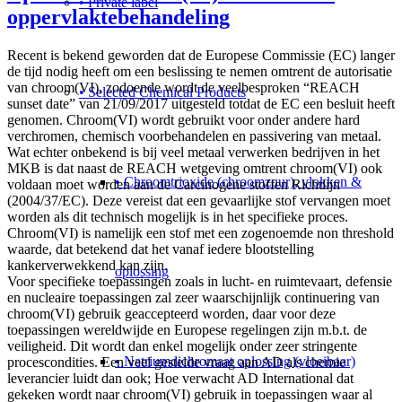
• Private label
oppervlaktebehandeling
Recent is bekend geworden dat de Europese Commissie (EC) langer
de tijd nodig heeft om een beslissing te nemen omtrent de autorisatie
van chroom(VI), zodoende wordt de veelbesproken “REACH
• Selected Chemical Products
sunset date” van 21/09/2017 uitgesteld totdat de EC een besluit heeft
genomen. Chroom(VI) wordt gebruikt voor onder andere hard
verchromen, chemisch voorbehandelen en passivering van metaal.
Wat echter onbekend is bij veel metaal verwerken bedrijven in het
MKB is dat naast de REACH wetgeving omtrent chroom(VI) ook
• Chroomtrioxide (chroomzuur), vlokken &
voldaan moet worden aan de Carcinogene stoffen Richtlijn
(2004/37/EC). Deze vereist dat een gevaarlijke stof vervangen moet
worden als dit technisch mogelijk is in het specifieke proces.
Chroom(VI) is namelijk een stof met een zogenoemde non threshold
waarde, dat betekend dat het vanaf iedere blootstelling
kankerverwekkend kan zijn.
oplossing
Voor specifieke toepassingen zoals in lucht- en ruimtevaart, defensie
en nucleaire toepassingen zal zeer waarschijnlijk continuering van
chroom(VI) gebruik geaccepteerd worden, daar voor deze
toepassingen wereldwijde en Europese regelingen zijn m.b.t. de
veiligheid. Dit wordt dan enkel mogelijk onder zeer stringente
• Natriumdichromaat oplossing (vloeibaar)
procescondities. Een veel gestelde vraag aan AD als chemie
leverancier luidt dan ook; Hoe verwacht AD International dat
gekeken wordt naar chroom(VI) gebruik in toepassingen waar al