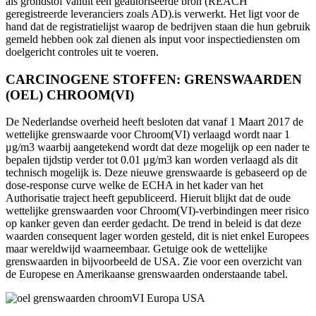
als grondstof vanuit een geautoriseerde bron (REACH
geregistreerde leveranciers zoals AD).is verwerkt. Het ligt voor de
hand dat de registratielijst waarop de bedrijven staan die hun gebruik
gemeld hebben ook zal dienen als input voor inspectiediensten om
doelgericht controles uit te voeren.
CARCINOGENE STOFFEN: GRENSWAARDEN
(OEL) CHROOM(VI)
De Nederlandse overheid heeft besloten dat vanaf 1 Maart 2017 de
wettelijke grenswaarde voor Chroom(VI) verlaagd wordt naar 1
μg/m3 waarbij aangetekend wordt dat deze mogelijk op een nader te
bepalen tijdstip verder tot 0.01 μg/m3 kan worden verlaagd als dit
technisch mogelijk is. Deze nieuwe grenswaarde is gebaseerd op de
dose-response curve welke de ECHA in het kader van het
Authorisatie traject heeft gepubliceerd. Hieruit blijkt dat de oude
wettelijke grenswaarden voor Chroom(VI)-verbindingen meer risico
op kanker geven dan eerder gedacht. De trend in beleid is dat deze
waarden consequent lager worden gesteld, dit is niet enkel Europees
maar wereldwijd waarneembaar. Getuige ook de wettelijke
grenswaarden in bijvoorbeeld de USA. Zie voor een overzicht van
de Europese en Amerikaanse grenswaarden onderstaande tabel.