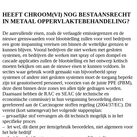
HEEFT CHROOM(VI) NOG BESTAANSRECHT
IN METAAL OPPERVLAKTEBEHANDELING?
De aanvullende eisen, zoals de verlaagde emissiegrenzen en de
nieuwe grenswaarden voor blootstelling zullen voor veel bedrijven
een grote inspanning vereisen om binnen de wettelijke grenzen te
kunnen blijven. Vooral bedrijven die niet werken met gesloten
systemen, en bedrijven die werken met spray of open dompel en
cascade applicaties zullen de blootstelling en het ontwerp kritisch
moeten bekijken om aan de nieuwe eisen te kunnen voldoen. In
secties waar gebruik wordt gemaakt van bijvoorbeeld spray
systemen of andere niet gesloten systemen moet de toegang beperkt
zijn tot geautoriseerd personeel, voorzien van de juiste PPE (PBM),
deze dient binnen deze zones ten allen tijde gedragen worden.
Daarnaast hebben de RAC en SEAC (de technische en
economische commissie) in hun vergunning beoordeling direct
gerefereerd aan de Carcinogene stoffen regeling (2004/37/EC). Dit
vereist (kort samengevat) het volgende stappenplan:
– gevaarlijke stof vervangen als dit technisch mogelijk is in het
specifieke proces
– let wel, dit dient per item/gebruik beoordelen, niet algemeen voor
het hele bedrijf