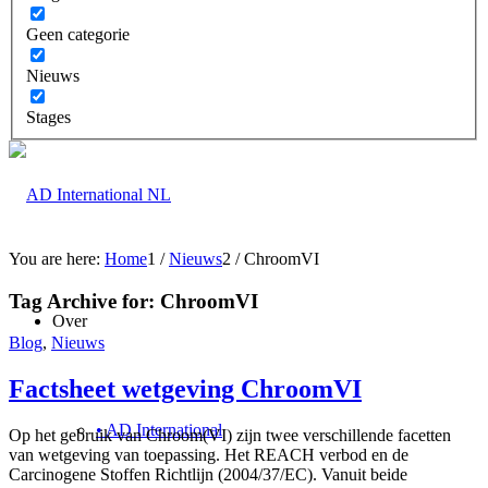
Geen categorie
Nieuws
Stages
You are here:
Home
1
/
Nieuws
2
/
ChroomVI
Tag Archive for:
ChroomVI
Over
Blog
,
Nieuws
Factsheet wetgeving ChroomVI
• AD International
Op het gebruik van Chroom(VI) zijn twee verschillende facetten
van wetgeving van toepassing. Het REACH verbod en de
Carcinogene Stoffen Richtlijn (2004/37/EC). Vanuit beide