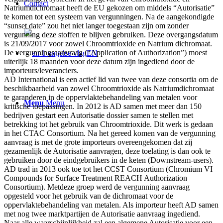
Contact
Natriumdichromaat heeft de EU gekozen om middels “Autorisatie”
te komen tot een systeem van vergunningen. Na de aangekondigde
“sunset date” zou het niet langer toegestaan zijn om zonder
vergunning deze stoffen te blijven gebruiken. Deze overgangsdatum
is 21/09/2017 voor zowel Chroomtrioxide en Natrium dichromaat.
De vergunningsaanvraag (“Application of Authorization”) moest
EN
uiterlijk 18 maanden voor deze datum zijn ingediend door de
importeurs/leveranciers.
AD International is een actief lid van twee van deze consortia om de
beschikbaarheid van zowel Chroomtrioxide als Natriumdichromaat
te garanderen in de oppervlaktebehandeling van metalen voor
Menu
Menu
kritische toepassingen. In 2012 is AD samen met meer dan 150
bedrijven gestart een Autorisatie dossier samen te stellen met
betrekking tot het gebruik van Chroomtrioxide. Dit werk is gedaan
in het CTAC Consortium. Na het gereed komen van de vergunning
aanvraag is met de grote importeurs overeengekomen dat zij
gezamenlijk de Autorisatie aanvragen, deze toelating is dan ook te
gebruiken door de eindgebruikers in de keten (Downstream-users).
AD trad in 2013 ook toe tot het CCST Consortium (Chromium VI
Compounds for Surface Treatment REACH Authorization
Consortium). Metdeze groep werd de vergunning aanvraag
opgesteld voor het gebruik van de dichromaat voor de
oppervlaktebehandeling van metalen. Als importeur heeft AD samen
met nog twee marktpartijen de Autorisatie aanvraag ingediend.
Naar alle waarschijnlijkheid zal een algemene Autorisatie voor een