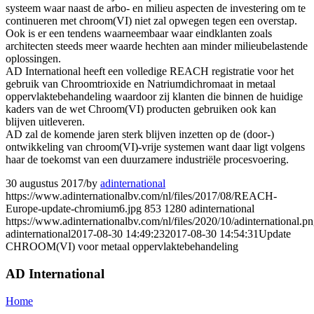
systeem waar naast de arbo- en milieu aspecten de investering om te
continueren met chroom(VI) niet zal opwegen tegen een overstap.
Ook is er een tendens waarneembaar waar eindklanten zoals
architecten steeds meer waarde hechten aan minder milieubelastende
oplossingen.
AD International heeft een volledige REACH registratie voor het
gebruik van Chroomtrioxide en Natriumdichromaat in metaal
oppervlaktebehandeling waardoor zij klanten die binnen de huidige
kaders van de wet Chroom(VI) producten gebruiken ook kan
blijven uitleveren.
AD zal de komende jaren sterk blijven inzetten op de (door-)
ontwikkeling van chroom(VI)-vrije systemen want daar ligt volgens
haar de toekomst van een duurzamere industriële procesvoering.
30 augustus 2017
/
by
adinternational
https://www.adinternationalbv.com/nl/files/2017/08/REACH-
Europe-update-chromium6.jpg
853
1280
adinternational
https://www.adinternationalbv.com/nl/files/2020/10/adinternational.p
adinternational
2017-08-30 14:49:23
2017-08-30 14:54:31
Update
CHROOM(VI) voor metaal oppervlaktebehandeling
AD International
Home