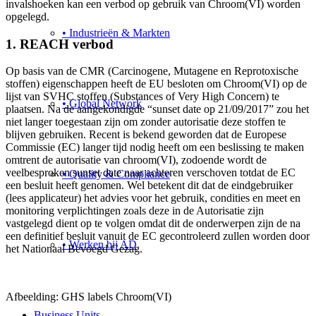
invalshoeken kan een verbod op gebruik van Chroom(VI) worden
opgelegd.
• Industrieën & Markten
1. REACH verbod
Op basis van de CMR (Carcinogene, Mutagene en Reprotoxische
stoffen) eigenschappen heeft de EU besloten om Chroom(VI) op de
lijst van SVHC stoffen (Substances of Very High Concern) te
• Global Network
plaatsen. Na de aangekondigde “sunset date op 21/09/2017” zou het
niet langer toegestaan zijn om zonder autorisatie deze stoffen te
blijven gebruiken. Recent is bekend geworden dat de Europese
Commissie (EC) langer tijd nodig heeft om een beslissing te maken
omtrent de autorisatie van chroom(VI), zodoende wordt de
veelbesproken sunset date naar achteren verschoven totdat de EC
• Quality & Compliance
een besluit heeft genomen. Wel betekent dit dat de eindgebruiker
(lees applicateur) het advies voor het gebruik, condities en meet en
monitoring verplichtingen zoals deze in de Autorisatie zijn
vastgelegd dient op te volgen omdat dit de onderwerpen zijn de na
een definitief besluit vanuit de EC gecontroleerd zullen worden door
• Werken bij AD
het Nationaal Bevoegd Gezag.
Afbeelding: GHS labels Chroom(VI)
Business Units