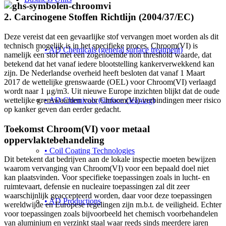
2. Carcinogene Stoffen Richtlijn (2004/37/EC)
Deze vereist dat een gevaarlijke stof vervangen moet worden als dit
technisch mogelijk is in het specifieke proces. Chroom(VI) is
• AD Chemicals (general surface treatment)
namelijk een stof met een zogenoemde non threshold waarde, dat
betekend dat het vanaf iedere blootstelling kankerverwekkend kan
zijn. De Nederlandse overheid heeft besloten dat vanaf 1 Maart
2017 de wettelijke grenswaarde (OEL) voor Chroom(VI) verlaagd
wordt naar 1 μg/m3. Uit nieuwe Europe inzichten blijkt dat de oude
• AD Chemicals (surface cleaning)
wettelijke grenswaarden voor Chroom(VI)-verbindingen meer risico
op kanker geven dan eerder gedacht.
Toekomst Chroom(VI) voor metaal
oppervlaktebehandeling
• Coil Coating Technologies
Dit betekent dat bedrijven aan de lokale inspectie moeten bewijzen
waarom vervanging van Chroom(VI) voor een bepaald doel niet
kan plaatsvinden. Voor specifieke toepassingen zoals in lucht- en
ruimtevaart, defensie en nucleaire toepassingen zal dit zeer
waarschijnlijk geaccepteerd worden, daar voor deze toepassingen
• AD Productions
wereldwijde en Europese regelingen zijn m.b.t. de veiligheid. Echter
voor toepassingen zoals bijvoorbeeld het chemisch voorbehandelen
van aluminium en verzinkt staal waar reeds sinds meerdere jaren