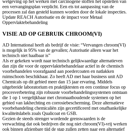
wetgeving op het werken met carcinogene stoffen het opstellen van
een vervangingsplan verplicht. Een eis tot aanpassing van de
processen zal dan gesteld kunnen worden door de lokale inspecties.
Update REACH Autorisatie en de impact voor Metaal
Oppervlaktebehandeling
VISIE AD OP GEBRUIK CHROOM(VI)
AD International heeft als bedrijf de visie: “Vervangen chroom(VI)
is mogelijk in 95% van de gevallen; Autorisatie alleen waar het
technisch niet haalbaar is”
Als er gekeken wordt naar technisch gelijkwaardige alternatieven
dan zijn die voor de oppervlaktebehandelaar actief in de chemisch
voorbehandelen voorafgaand aan poedercoaten en natlakken
ruimschoots beschikbaar. Zo heeft AD met haar business unit AD
Chemicals op dit gebied meer dan 15 jaar ervaring. Middels
uitgebreide laboratorium en praktijktesten en een continue focus op
procesverbetering zijn robuuste voorbehandelingssystemen ontstaan
die 1 op 1 vergelijkbaar met chromaathoudende systemen op het
gebied van lakhechting en corrosiebescherming. Deze alternatieve
voorbehandeling chemicaliën zijn gecertificeerd met onafhankelijke
kwaliteitslabels zoals Qualicoat en GSB.
Gezien de steeds strenger wordende grenswaarden is de
verwachting dat ook bedrijven die nog niet chroom(VI)-vrij werken
ook binnen afzienbare tijd de stap zullen zetten naar een alternatief