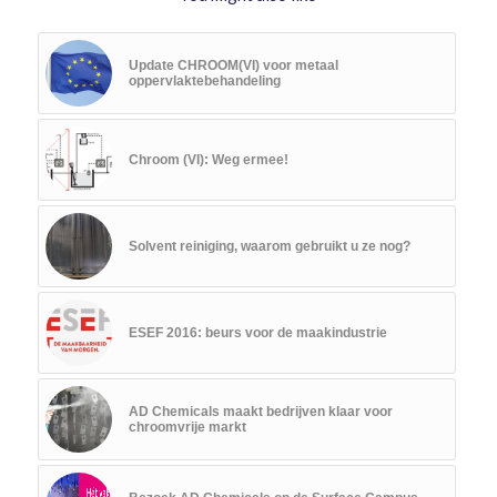
Update CHROOM(VI) voor metaal
oppervlaktebehandeling
Chroom (VI): Weg ermee!
Solvent reiniging, waarom gebruikt u ze nog?
ESEF 2016: beurs voor de maakindustrie
AD Chemicals maakt bedrijven klaar voor
chroomvrije markt