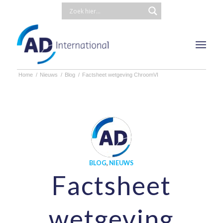
Home
/
Nieuws
/
Blog
/
Factsheet wetgeving ChroomVI
BLOG
,
NIEUWS
Factsheet
wetgeving