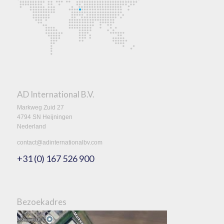
AD International B.V.
Markweg Zuid 27
4794 SN Heijningen
Nederland
contact@adinternationalbv.com
+31 (0) 167 526 900
Bezoekadres