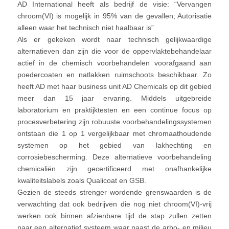
AD International heeft als bedrijf de visie: “Vervangen
chroom(VI) is mogelijk in 95% van de gevallen; Autorisatie
alleen waar het technisch niet haalbaar is”
Als er gekeken wordt naar technisch gelijkwaardige
alternatieven dan zijn die voor de oppervlaktebehandelaar
actief in de chemisch voorbehandelen voorafgaand aan
poedercoaten en natlakken ruimschoots beschikbaar. Zo
heeft AD met haar business unit AD Chemicals op dit gebied
meer dan 15 jaar ervaring. Middels uitgebreide
laboratorium en praktijktesten en een continue focus op
procesverbetering zijn robuuste voorbehandelingssystemen
ontstaan die 1 op 1 vergelijkbaar met chromaathoudende
systemen op het gebied van lakhechting en
corrosiebescherming. Deze alternatieve voorbehandeling
chemicaliën zijn gecertificeerd met onafhankelijke
kwaliteitslabels zoals Qualicoat en GSB.
Gezien de steeds strenger wordende grenswaarden is de
verwachting dat ook bedrijven die nog niet chroom(VI)-vrij
werken ook binnen afzienbare tijd de stap zullen zetten
naar een alternatief systeem waar naast de arbo- en milieu