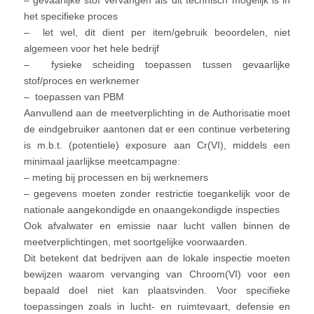
– gevaarlijke stof vervangen als dit technisch mogelijk is in
het specifieke proces
– let wel, dit dient per item/gebruik beoordelen, niet
algemeen voor het hele bedrijf
– fysieke scheiding toepassen tussen gevaarlijke
stof/proces en werknemer
– toepassen van PBM
Aanvullend aan de meetverplichting in de Authorisatie moet
de eindgebruiker aantonen dat er een continue verbetering
is m.b.t. (potentiele) exposure aan Cr(VI), middels een
minimaal jaarlijkse meetcampagne:
– meting bij processen en bij werknemers
– gegevens moeten zonder restrictie toegankelijk voor de
nationale aangekondigde en onaangekondigde inspecties
Ook afvalwater en emissie naar lucht vallen binnen de
meetverplichtingen, met soortgelijke voorwaarden.
Dit betekent dat bedrijven aan de lokale inspectie moeten
bewijzen waarom vervanging van Chroom(VI) voor een
bepaald doel niet kan plaatsvinden. Voor specifieke
toepassingen zoals in lucht- en ruimtevaart, defensie en