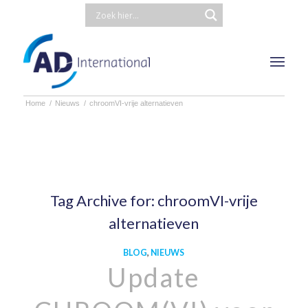
Home
/
Nieuws
/
chroomVI-vrije alternatieven
Tag Archive for:
chroomVI-vrije
alternatieven
BLOG
,
NIEUWS
Update