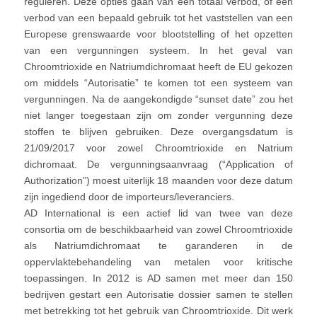
reguleren. Deze opties gaan van een totaal verbod, of een
verbod van een bepaald gebruik tot het vaststellen van een
Europese grenswaarde voor blootstelling of het opzetten
van een vergunningen systeem. In het geval van
Chroomtrioxide en Natriumdichromaat heeft de EU gekozen
om middels “Autorisatie” te komen tot een systeem van
vergunningen. Na de aangekondigde “sunset date” zou het
niet langer toegestaan zijn om zonder vergunning deze
stoffen te blijven gebruiken. Deze overgangsdatum is
21/09/2017 voor zowel Chroomtrioxide en Natrium
dichromaat. De vergunningsaanvraag (“Application of
Authorization”) moest uiterlijk 18 maanden voor deze datum
zijn ingediend door de importeurs/leveranciers.
AD International is een actief lid van twee van deze
consortia om de beschikbaarheid van zowel Chroomtrioxide
als Natriumdichromaat te garanderen in de
oppervlaktebehandeling van metalen voor kritische
toepassingen. In 2012 is AD samen met meer dan 150
bedrijven gestart een Autorisatie dossier samen te stellen
met betrekking tot het gebruik van Chroomtrioxide. Dit werk