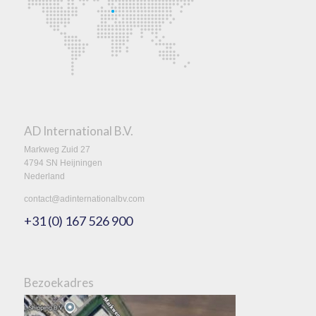
AD International B.V.
Markweg Zuid 27
4794 SN Heijningen
Nederland
contact@adinternationalbv.com
+31 (0) 167 526 900
Bezoekadres