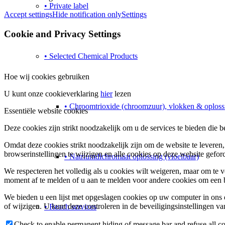
• Private label
Accept settings
Hide notification only
Settings
Cookie and Privacy Settings
• Selected Chemical Products
Hoe wij cookies gebruiken
U kunt onze cookieverklaring
hier
lezen
• Chroomtrioxide (chroomzuur), vlokken & oploss
Essentiële website cookies
Deze cookies zijn strikt noodzakelijk om u de services te bieden die 
Omdat deze cookies strikt noodzakelijk zijn om de website te leveren
browserinstellingen te wijzigen en alle cookies op deze website gefo
• Natriumdichromaat oplossing (vloeibaar)
We respecteren het volledig als u cookies wilt weigeren, maar om te 
moment af te melden of u aan te melden voor andere cookies om een ​​b
We bieden u een lijst met opgeslagen cookies op uw computer in on
of wijzigen. U kunt deze controleren in de beveiligingsinstellingen v
• Reach services
Check to enable permanent hiding of message bar and refuse all co