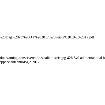
agindeling%20Dag%20vd%20OT%202017%20versie%2010-10-2017.pdf
duurzaming-conserverende-staalindustrie.jpg
426
640
adinternational
h
oppervlaktechnologie 2017