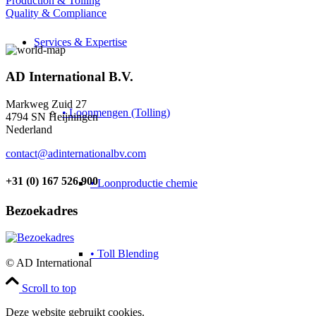
Production & Tolling
Quality & Compliance
Services & Expertise
AD International B.V.
Markweg Zuid 27
• Loonmengen (Tolling)
4794 SN Heijningen
Nederland
contact@adinternationalbv.com
+31 (0) 167 526 900
• Loonproductie chemie
Bezoekadres
• Toll Blending
© AD International
Scroll to top
Deze website gebruikt cookies.