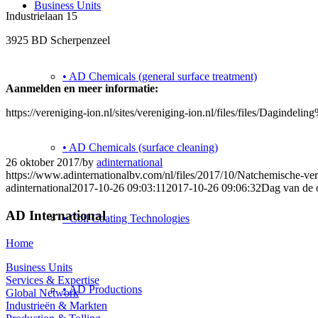
Business Units
Industrielaan 15
3925 BD Scherpenzeel
• AD Chemicals (general surface treatment)
Aanmelden en meer informatie:
https://vereniging-ion.nl/sites/vereniging-ion.nl/files/files/D
• AD Chemicals (surface cleaning)
26 oktober 2017
/
by
adinternational
https://www.adinternationalbv.com/nl/files/2017/10/Natchemische-ver
adinternational
2017-10-26 09:03:11
2017-10-26 09:06:32
Dag van de 
AD International
• Coil Coating Technologies
Home
Business Units
Services & Expertise
• AD Productions
Global Network
Industrieën & Markten