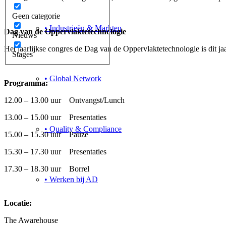
Geen categorie
• Industrieën & Markten
Dag van de Oppervlaktetechnologie
Nieuws
Het jaarlijkse congres de Dag van de Oppervlaktetechnologie is dit 
Stages
• Global Network
Programma:
12.00 – 13.00 uur Ontvangst/Lunch
13.00 – 15.00 uur Presentaties
• Quality & Compliance
15.00 – 15.30 uur Pauze
15.30 – 17.30 uur Presentaties
17.30 – 18.30 uur Borrel
• Werken bij AD
Locatie:
The Awarehouse