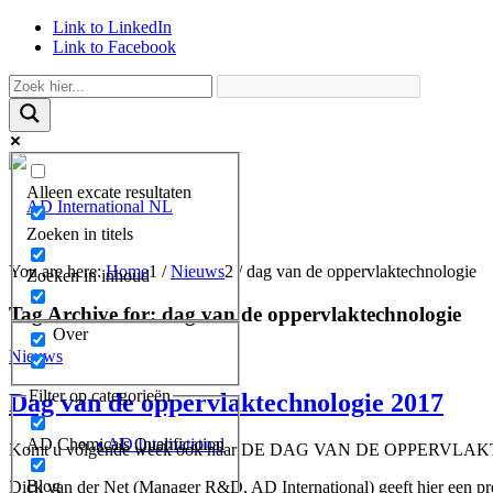
Link to LinkedIn
Link to Facebook
Alleen excate resultaten
Zoeken in titels
You are here:
Home
1
/
Nieuws
2
/
dag van de oppervlaktechnologie
Zoeken in inhoud
Tag Archive for:
dag van de oppervlaktechnologie
Over
Nieuws
Filter op categorieën
Dag van de oppervlaktechnologie 2017
AD Chemicals Qualification
• AD International
Komt u volgende week ook naar DE DAG VAN DE OPPERVL
Blog
Dick van der Net (Manager R&D, AD International) geeft hier een pre