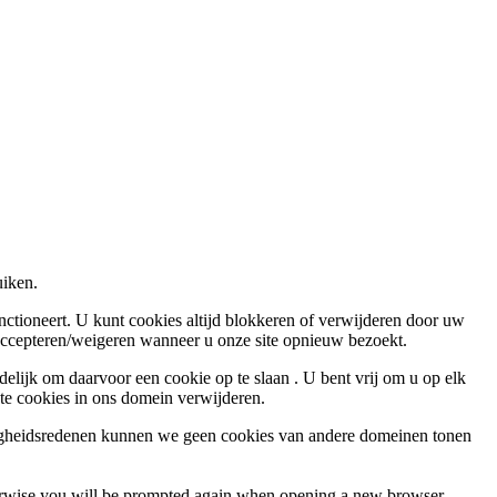
uiken.
nctioneert. U kunt cookies altijd blokkeren of verwijderen door uw
 accepteren/weigeren wanneer u onze site opnieuw bezoekt.
elijk om daarvoor een cookie op te slaan . U bent vrij om u op elk
ste cookies in ons domein verwijderen.
ligheidsredenen kunnen we geen cookies van andere domeinen tonen
Otherwise you will be prompted again when opening a new browser