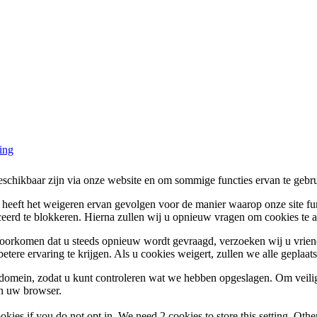
ing
beschikbaar zijn via onze website en om sommige functies ervan te gebr
, heeft het weigeren ervan gevolgen voor de manier waarop onze site fu
rceerd te blokkeren. Hierna zullen wij u opnieuw vragen om cookies te
voorkomen dat u steeds opnieuw wordt gevraagd, verzoeken wij u vriend
etere ervaring te krijgen. Als u cookies weigert, zullen we alle geplaat
s domein, zodat u kunt controleren wat we hebben opgeslagen. Om vei
an uw browser.
okies if you do not opt in. We need 2 cookies to store this setting. 