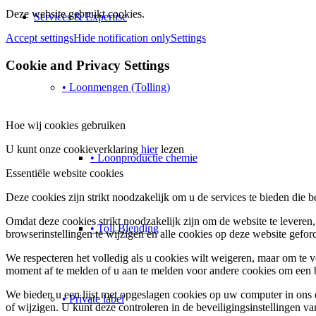
Deze website gebruikt cookies.
Services & Expertise
Accept settings
Hide notification only
Settings
Cookie and Privacy Settings
• Loonmengen (Tolling)
Hoe wij cookies gebruiken
U kunt onze cookieverklaring
hier
lezen
• Loonproductie chemie
Essentiële website cookies
Deze cookies zijn strikt noodzakelijk om u de services te bieden die 
Omdat deze cookies strikt noodzakelijk zijn om de website te leveren
• Toll Blending
browserinstellingen te wijzigen en alle cookies op deze website gefo
We respecteren het volledig als u cookies wilt weigeren, maar om te 
moment af te melden of u aan te melden voor andere cookies om een ​​b
We bieden u een lijst met opgeslagen cookies op uw computer in on
• Private label
of wijzigen. U kunt deze controleren in de beveiligingsinstellingen v