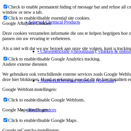
Check to enable permanent hiding of message bar and refuse all co
window or new a tab.
Click to enable/disable essential site cookies.
• Selected Chemical Products
Google Analytics Cookies
Deze cookies verzamelen informatie die ons te helpen begrijpen hoe o
passen om uw ervaring te verbeteren.
Als u niet wilt dat we uw bezoek aan onze site volgen, kunt u trackin
• Chroomtrioxide (chroomzuur), vlokken & oploss
Click to enable/disable Google Analytics tracking.
Andere externe diensten
We gebruiken ook verschillende externe services zoals Google Webfo
deze hier blokkeren. Houd er rekening mee dat dit de functionaliteit 
• Natriumdichromaat oplossing (vloeibaar)
Google Webfont-instellingen:
Click to enable/disable Google Webfonts.
Google Map-instellingen:
• Reach services
Click to enable/disable Google Maps.
Google reCaptcha-instellingen: