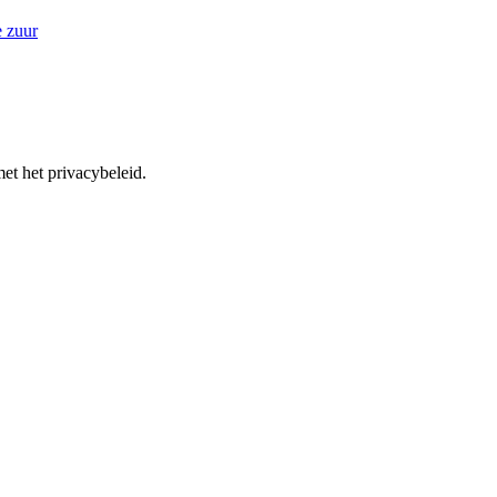
e zuur
et het privacybeleid.