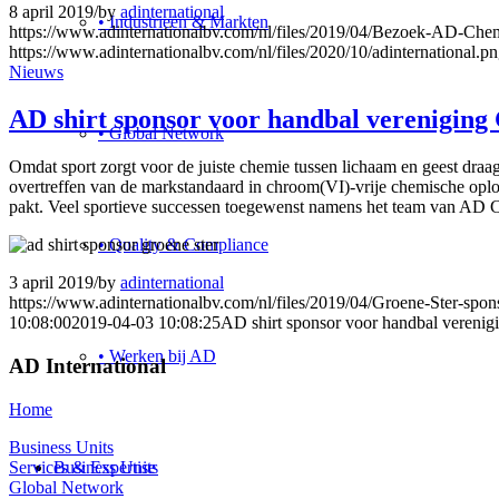
8 april 2019
/
by
adinternational
• Industrieën & Markten
https://www.adinternationalbv.com/nl/files/2019/04/Bezoek-AD-Che
https://www.adinternationalbv.com/nl/files/2020/10/adinternational.p
Nieuws
AD shirt sponsor voor handbal vereniging
• Global Network
Omdat sport zorgt voor de juiste chemie tussen lichaam en geest draa
overtreffen van de markstandaard in chroom(VI)-vrije chemische oplo
pakt. Veel sportieve successen toegewenst namens het team van AD 
• Quality & Compliance
3 april 2019
/
by
adinternational
https://www.adinternationalbv.com/nl/files/2019/04/Groene-Ster-spons
10:08:00
2019-04-03 10:08:25
AD shirt sponsor voor handbal verenig
• Werken bij AD
AD International
Home
Business Units
Services & Expertise
Business Units
Global Network