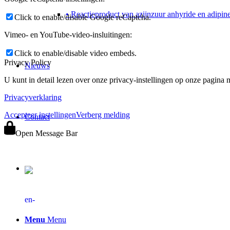
• Reactieproduct van azijnzuur anhyride en adipin
Click to enable/disable Google reCaptcha.
Vimeo- en YouTube-video-insluitingen:
Click to enable/disable video embeds.
Privacy Policy
Nieuws
U kunt in detail lezen over onze privacy-instellingen op onze pagina m
Privacyverklaring
Accepteer instellingen
Verberg melding
Contact
Open Message Bar
EN
Menu
Menu