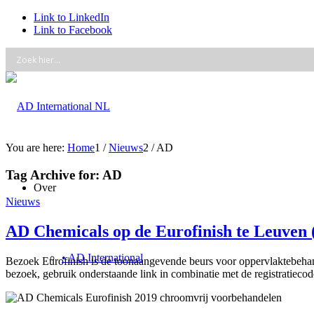
Link to LinkedIn
Link to Facebook
You are here:
Home
1
/
Nieuws
2
/
AD
Tag Archive for:
AD
Over
Nieuws
AD Chemicals op de Eurofinish te Leuven (
• AD International
Bezoek Eurofinish is de toonaangevende beurs voor oppervlaktebehande
bezoek, gebruik onderstaande link in combinatie met de registratieco