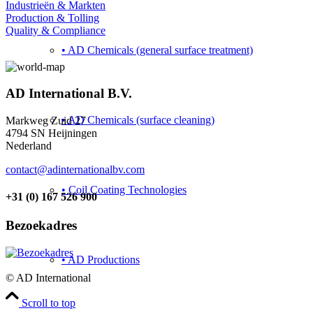
Industrieën & Markten
Production & Tolling
Quality & Compliance
• AD Chemicals (general surface treatment)
AD International B.V.
• AD Chemicals (surface cleaning)
Markweg Zuid 27
4794 SN Heijningen
Nederland
contact@adinternationalbv.com
• Coil Coating Technologies
+31 (0) 167 526 900
Bezoekadres
• AD Productions
© AD International
Scroll to top