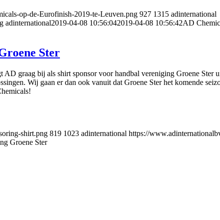
micals-op-de-Eurofinish-2019-te-Leuven.png
927
1315
adinternational
ng
adinternational
2019-04-08 10:56:04
2019-04-08 10:56:42
AD Chemical
 Groene Ster
gt AD graag bij als shirt sponsor voor handbal vereniging Groene Ster
ssingen. Wij gaan er dan ook vanuit dat Groene Ster het komende seizo
Chemicals!
oring-shirt.png
819
1023
adinternational
https://www.adinternationalbv
ing Groene Ster