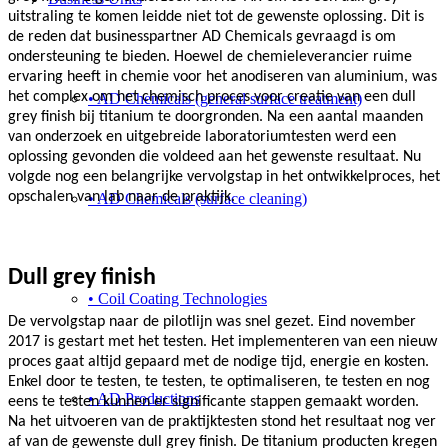
uitstraling te komen leidde niet tot de gewenste oplossing. Dit is
de reden dat businesspartner AD Chemicals gevraagd is om
ondersteuning te bieden. Hoewel de chemieleverancier ruime
ervaring heeft in chemie voor het anodiseren van aluminium, was
het complex om het chemisch proces voor creatie van een dull
• AD Chemicals (general surface treatment)
grey finish bij titanium te doorgronden. Na een aantal maanden
van onderzoek en uitgebreide laboratoriumtesten werd een
oplossing gevonden die voldeed aan het gewenste resultaat. Nu
volgde nog een belangrijke vervolgstap in het ontwikkelproces, het
opschalen van lab naar de praktijk.
• AD Chemicals (surface cleaning)
Dull grey finish
• Coil Coating Technologies
De vervolgstap naar de pilotlijn was snel gezet. Eind november
2017 is gestart met het testen. Het implementeren van een nieuw
proces gaat altijd gepaard met de nodige tijd, energie en kosten.
Enkel door te testen, te testen, te optimaliseren, te testen en nog
• AD Productions
eens te testen kunnen er significante stappen gemaakt worden.
Na het uitvoeren van de praktijktesten stond het resultaat nog ver
af van de gewenste dull grey finish. De titanium producten kregen