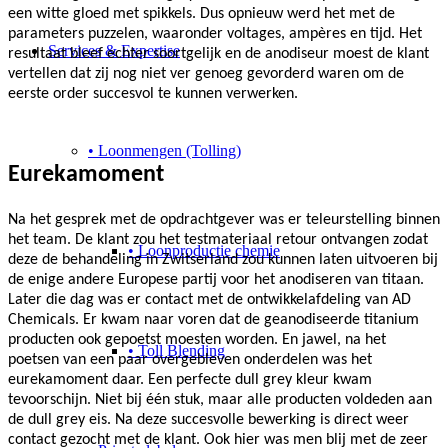
een witte gloed met spikkels. Dus opnieuw werd het met de
parameters puzzelen, waaronder voltages, ampères en tijd. Het
Services & Expertise
resultaat bleef echter soortgelijk en de anodiseur moest de klant
vertellen dat zij nog niet ver genoeg gevorderd waren om de
eerste order succesvol te kunnen verwerken.
• Loonmengen (Tolling)
Eurekamoment
Na het gesprek met de opdrachtgever was er teleurstelling binnen
het team. De klant zou het testmateriaal retour ontvangen zodat
• Loonproductie chemie
deze de behandeling in Zwitserland zou kunnen laten uitvoeren bij
de enige andere Europese partij voor het anodiseren van titaan.
Later die dag was er contact met de ontwikkelafdeling van AD
Chemicals. Er kwam naar voren dat de geanodiseerde titanium
producten ook gepoetst moesten worden. En jawel, na het
• Toll Blending
poetsen van een paar overgebleven onderdelen was het
eurekamoment daar. Een perfecte dull grey kleur kwam
tevoorschijn. Niet bij één stuk, maar alle producten voldeden aan
de dull grey eis. Na deze succesvolle bewerking is direct weer
contact gezocht met de klant. Ook hier was men blij met de zeer