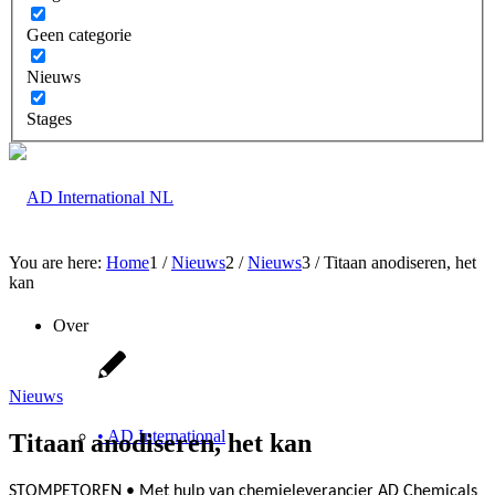
Geen categorie
Nieuws
Stages
You are here:
Home
1
/
Nieuws
2
/
Nieuws
3
/
Titaan anodiseren, het
kan
Over
Nieuws
• AD International
Titaan anodiseren, het kan
STOMPETOREN • Met hulp van chemieleverancier AD Chemicals