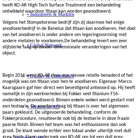
heeft KO-AR High Tech Surface Treatment een behandeling
ontwikkeld waardoor titaan kan worden geanodiseerd.
• Industrieën & Markten
Volgens het Stompetorense bedrijf zijn zij daarmee het enige
anodiseerbedrijf in de Benelux dat titaan kan anodiseren. Het doel
van het anodiseren is onder andere om legeringsvorming met
andere metalen te voorkomen.De behandeling levert een zeer
• Global Network
slijtsterke laag op zonder dimensionale veranderingen van het
object.
Begin 2016 werd KO-AR door een nieuwe relatie benaderd of het
• Quality & Compliance
mogelijk was om titaan voor hen te anodiseren. Eigenaar Marco
Kaarsgaarn gaf hier direct een bevestigend antwoord op. Hij heeft
namelijk in zijn werkverleden bij Fokker veel titanium F16-
onderdelen geanodiseerd. Binnen enkele weken werd gestart met
een testserie. De anodiseerlaag bij titaan is over het algemeen
• Werken bij AD
paars gekleurd. De uitgevoerde behandeling, conform de
Fokkerprocedure, resulteerde ook bij de testserie in deze fraaie
paarse finish. Binnen het team was het enthousiasme dan ook
groot. De klant wenste echter een totaal ander uiterlijk met dull
grey finish. Eigen onderzoek van KO-AR om tot een dull grey
Business Units