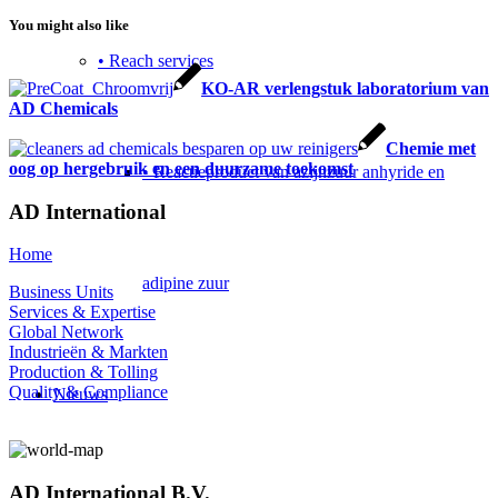
You might also like
• Reach services
KO-AR verlengstuk laboratorium van
AD Chemicals
Chemie met
oog op hergebruik en een duurzame toekomst
• Reactieproduct van azijnzuur anhyride en
AD International
Home
adipine zuur
Business Units
Services & Expertise
Global Network
Industrieën & Markten
Production & Tolling
Quality & Compliance
Nieuws
AD International B.V.