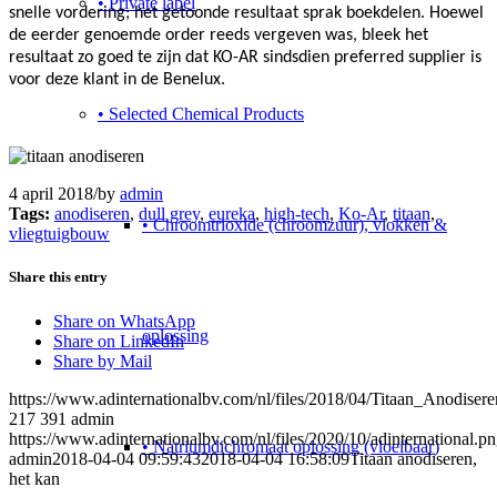
• Private label
snelle vordering; het getoonde resultaat sprak boekdelen. Hoewel
de eerder genoemde order reeds vergeven was, bleek het
resultaat zo goed te zijn dat KO-AR sindsdien preferred supplier is
voor deze klant in de Benelux.
• Selected Chemical Products
4 april 2018
/
by
admin
Tags:
anodiseren
,
dull grey
,
eureka
,
high-tech
,
Ko-Ar
,
titaan
,
• Chroomtrioxide (chroomzuur), vlokken &
vliegtuigbouw
Share this entry
Share on WhatsApp
oplossing
Share on LinkedIn
Share by Mail
https://www.adinternationalbv.com/nl/files/2018/04/Titaan_Anodis
217
391
admin
https://www.adinternationalbv.com/nl/files/2020/10/adinternational.p
• Natriumdichromaat oplossing (vloeibaar)
admin
2018-04-04 09:59:43
2018-04-04 16:58:09
Titaan anodiseren,
het kan