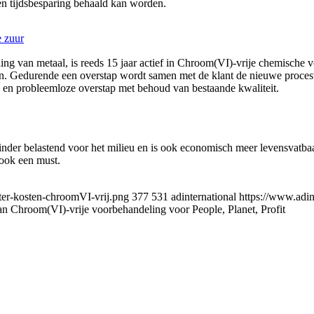
en tijdsbesparing behaald kan worden.
e zuur
ng van metaal, is reeds 15 jaar actief in Chroom(VI)-vrije chemische 
n. Gedurende een overstap wordt samen met de klant de nieuwe proces
ze en probleemloze overstap met behoud van bestaande kwaliteit.
inder belastend voor het milieu en is ook economisch meer levensvatba
ook een must.
ater-kosten-chroomVI-vrij.png
377
531
adinternational
https://www.adin
n Chroom(VI)-vrije voorbehandeling voor People, Planet, Profit