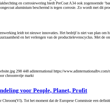
de lakhechting en corrosiewering biedt PreCoat A34 ook zogenoemde ‘ba
dat ongecoat aluminium beschermd is tegen corrosie. Zo wordt met dit
erking leidt tot nieuwe innovaties. Het bedrijf is niet van plan om hi
 duurzaamheid en het verlengen van de productielevenscyclus. Met de o
ebsite.jpg
298
448
adinternational
https://www.adinternationalbv.com/nl
oor chroomvrije markt
deling voor People, Planet, Profit
or Chroom(VI). Tot het moment dat de Europese Commissie een definitief