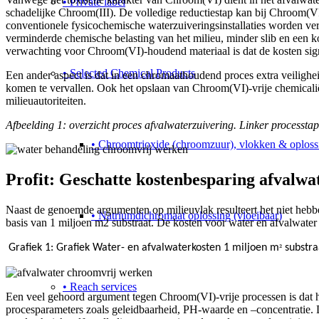
• Private label
schadelijke Chroom(III). De volledige reductiestap kan bij Chroom(VI
conventionele fysicochemische waterzuiveringsinstallaties worden v
verminderde chemische belasting van het milieu, minder slib en een k
verwachting voor Chroom(VI)-houdend materiaal is dat de kosten sign
• Selected Chemical Products
Een ander aspect is dat in een chromaathoudend proces extra veilighe
komen te vervallen. Ook het opslaan van Chroom(VI)-vrije chemicalië
milieuautoriteiten.
Afbeelding 1: overzicht proces afvalwaterzuivering. Linker processta
• Chroomtrioxide (chroomzuur), vlokken & oploss
Profit: Geschatte kostenbesparing afvalwa
Naast de genoemde argumenten op milieuvlak resulteert het niet hebbe
• Natriumdichromaat oplossing (vloeibaar)
basis van 1 miljoen m2 substraat. De kosten voor water en afvalwater
Grafiek 1: Grafiek Water- en afvalwaterkosten 1 miljoen m
substra
²
• Reach services
Een veel gehoord argument tegen Chroom(VI)-vrije processen is dat
procesparameters zoals geleidbaarheid, PH-waarde en –concentratie.