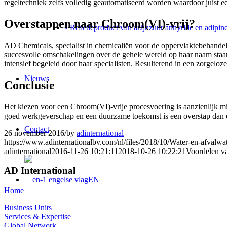
regeltechniek zelfs volledig geautomatiseerd worden waardoor juist e
Overstappen naar Chroom(VI)-vrij?
• Reactieproduct van azijnzuur anhyride en adipin
AD Chemicals, specialist in chemicaliën voor de oppervlaktebehandeli
succesvolle omschakelingen over de gehele wereld op haar naam staa
intensief begeleid door haar specialisten. Resulterend in een zorgelo
Nieuws
Conclusie
Het kiezen voor een Chroom(VI)-vrije procesvoering is aanzienlijk m
goed werkgeverschap en een duurzame toekomst is een overstap dan 
Contact
26 november 2016
/
by
adinternational
https://www.adinternationalbv.com/nl/files/2018/10/Water-en-afvalw
adinternational
2016-11-26 10:21:11
2018-10-26 10:22:21
Voordelen va
AD International
EN
Home
Business Units
Services & Expertise
Global Network