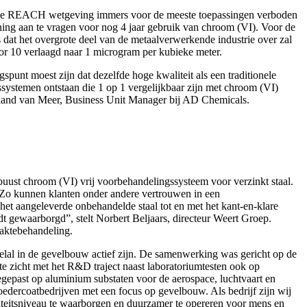
opese REACH wetgeving immers voor de meeste toepassingen verboden
ning aan te vragen voor nog 4 jaar gebruik van chroom (VI). Voor de
 dat het overgrote deel van de metaalverwerkende industrie over zal
or 10 verlaagd naar 1 microgram per kubieke meter.
unt moest zijn dat dezelfde hoge kwaliteit als een traditionele
systemen ontstaan die 1 op 1 vergelijkbaar zijn met chroom (VI)
oland van Meer, Business Unit Manager bij AD Chemicals.
uust chroom (VI) vrij voorbehandelingssysteem voor verzinkt staal.
. Zo kunnen klanten onder andere vertrouwen in een
et aangeleverde onbehandelde staal tot en met het kant-en-klare
ordt gewaarborgd”, stelt Norbert Beljaars, directeur Weert Groep.
aktebehandeling.
elal in de gevelbouw actief zijn. De samenwerking was gericht op de
 zicht met het R&D traject naast laboratoriumtesten ook op
oegepast op aluminium substaten voor de aerospace, luchtvaart en
poedercoatbedrijven met een focus op gevelbouw. Als bedrijf zijn wij
iteitsniveau te waarborgen en duurzamer te opereren voor mens en