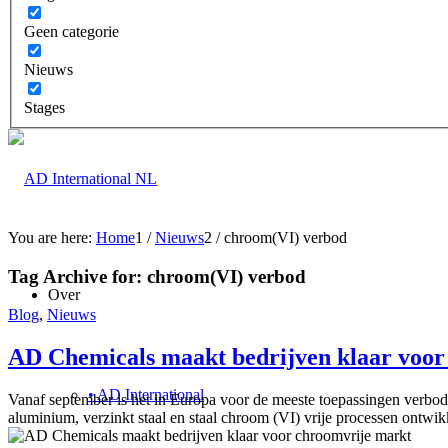
Geen categorie
Nieuws
Stages
You are here:
Home
1
/
Nieuws
2
/
chroom(VI) verbod
Tag Archive for:
chroom(VI) verbod
Over
Blog
,
Nieuws
AD Chemicals maakt bedrijven klaar voor
• AD International
Vanaf september is het in Europa voor de meeste toepassingen verbode
aluminium, verzinkt staal en staal chroom (VI) vrije processen ontwi