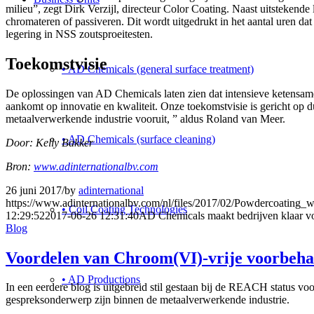
milieu”, zegt Dirk Verzijl, directeur Color Coating. Naast uitsteken
chromateren of passiveren. Dit wordt uitgedrukt in het aantal uren 
legering in NSS zoutsproeitesten.
Toekomstvisie
• AD Chemicals (general surface treatment)
De oplossingen van AD Chemicals laten zien dat intensieve ketensamenw
aankomt op innovatie en kwaliteit. Onze toekomstvisie is gericht op
metaalverwerkende industrie vooruit, ” aldus Roland van Meer.
• AD Chemicals (surface cleaning)
Door: Kelly Bakker
Bron:
www.adinternationalbv.com
26 juni 2017
/
by
adinternational
https://www.adinternationalbv.com/nl/files/2017/02/Powdercoating_w
• Coil Coating Technologies
12:29:52
2017-06-26 12:31:40
AD Chemicals maakt bedrijven klaar v
Blog
Voordelen van Chroom(VI)-vrije voorbehan
• AD Productions
In een eerdere blog is uitgebreid stil gestaan bij de REACH status vo
gespreksonderwerp zijn binnen de metaalverwerkende industrie.