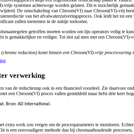
)-vrije systemen achterwege worden gelaten. Dit is inzichtelijk gemaak
erwijderd. De omschakeling van Chroom(VI) naar Chroom(VI)-vrij breng
ostenreductie van het afvalwaterzuiveringsproces. Ook leidt het tot ee
ificant zullen toenemen in de nabije toekomst.
idsmaatregelen getroffen moeten worden om lijn operators veilig te ku
n is gemakkelijker en veiliger. Tot slot zal men met een Chroom(VI)-v
p (chrome reduction) komt binnen een Chroom(VI)-vrije procesvoering t
ing
ter verwerking
n van de reductiestap ook in een financieel voordeel. Zie daarvoor ond
 met een Chroom(VI) proces vallen gemiddeld maar liefst drie keer hoge
at. Bron: AD International.
 het extra werk zou vergen om de procesparameters te monitoren. Echt
 Dit is een eenvoudigere methode dan bij chromaathoudende processen