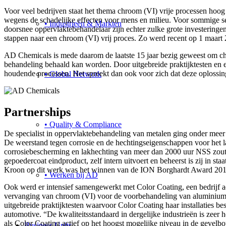
Voor veel bedrijven staat het thema chroom (VI) vrije processen 
wegens de schadelijke effecten voor mens en milieu. Voor sommige se
• Industrieën & Markten
doorsnee oppervlaktebehandelaar zijn echter zulke grote investeringe
stappen naar een chroom (VI) vrij proces. Zo werd recent op 1 maar
AD Chemicals is mede daarom de laatste 15 jaar bezig geweest om chro
behandeling behaald kan worden. Door uitgebreide praktijktesten en e
houdende processen. Het spreekt dan ook voor zich dat deze oplossi
• Global Network
Partnerships
• Quality & Compliance
De specialist in oppervlaktebehandeling van metalen ging onder meer
De weerstand tegen corrosie en de hechtingseigenschappen voor het l
corrosiebescherming en lakhechting van meer dan 2000 uur NSS zoutsp
gepoedercoat eindproduct, zelf intern uitvoert en beheerst is zij in st
Kroon op dit werk was het winnen van de ION Borghardt Award 2016,
• Werken bij AD
Ook werd er intensief samengewerkt met Color Coating, een bedrijf a
vervanging van chroom (VI) voor de voorbehandeling van aluminium. 
uitgebreide praktijktesten waarvoor Color Coating haar installaties b
automotive. “De kwaliteitsstandaard in dergelijke industrieën is zeer
als Color Coating actief op het hoogst mogelijke niveau in de gevel
Business Units