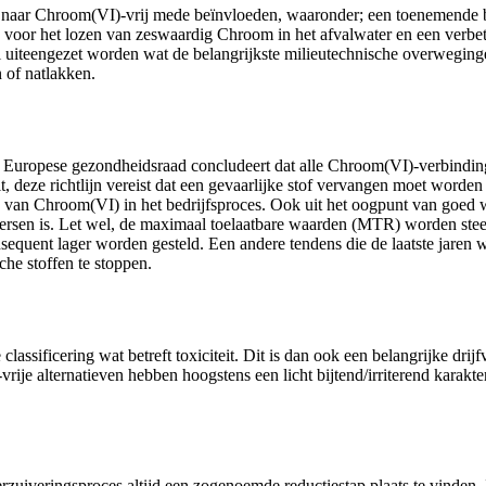
 naar Chroom(VI)-vrij mede beïnvloeden, waaronder; een toenemende be
voor het lozen van zeswaardig Chroom in het afvalwater en een verbeter
tikel uiteengezet worden wat de belangrijkste milieutechnische overwegi
 of natlakken.
e Europese gezondheidsraad concludeert dat alle Chroom(VI)-verbindi
deze richtlijn vereist dat een gevaarlijke stof vervangen moet worden a
 van Chroom(VI) in het bedrijfsproces. Ook uit het oogpunt van goed we
ersen is. Let wel, de maximaal toelaatbare waarden (MTR) worden stee
nsequent lager worden gesteld. Een andere tendens die de laatste jaren
e stoffen te stoppen.
ssificering wat betreft toxiciteit. Dit is dan ook een belangrijke dri
je alternatieven hebben hoogstens een licht bijtend/irriterend karakter z
zuiveringsproces altijd een zogenoemde reductiestap plaats te vinden.