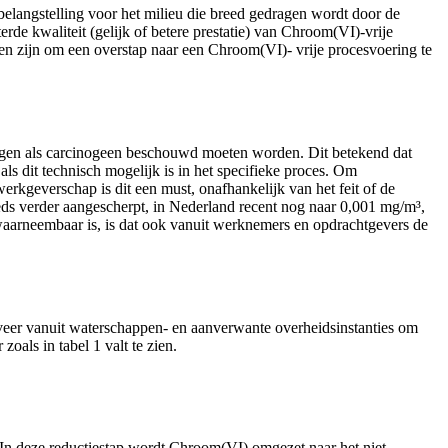
langstelling voor het milieu die breed gedragen wordt door de
de kwaliteit (gelijk of betere prestatie) van Chroom(VI)-vrije
ngen zijn om een overstap naar een Chroom(VI)- vrije procesvoering te
ngen als carcinogeen beschouwd moeten worden. Dit betekend dat
ls dit technisch mogelijk is in het specifieke proces. Om
rkgeverschap is dit een must, onafhankelijk van het feit of de
ds verder aangescherpt, in Nederland recent nog naar 0,001 mg/m³,
 waarneembaar is, is dat ook vanuit werknemers en opdrachtgevers de
jfveer vanuit waterschappen- en aanverwante overheidsinstanties om
oals in tabel 1 valt te zien.
 In deze reductiestap wordt Chroom(VI) omgezet naar het niet