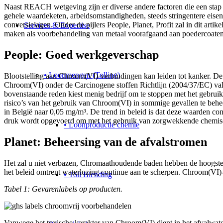
Naast REACH wetgeving zijn er diverse andere factoren die een stap
gehele waardeketen, arbeidsomstandigheden, steeds stringentere eisen 
conversielagen. Onder de pijlers People, Planet, Profit zal in dit ar
Services & Expertise
maken als voorbehandeling van metaal voorafgaand aan poedercoaten
People: Goed werkgeverschap
• Loonmengen (Tolling)
Blootstelling aan Chroom(VI)-verbindingen kan leiden tot kanker. D
Chroom(VI) onder de Carcinogene stoffen Richtlijn (2004/37/EC) valt, 
bovenstaande reden kiest menig bedrijf om te stoppen met het gebruik
risico’s van het gebruik van Chroom(VI) in sommige gevallen te behe
in België naar 0,05 mg/m³. De trend in beleid is dat deze waarden co
druk wordt opgevoerd om met het gebruik van zorgwekkende chemisch
• Loonproductie chemie
Planet: Beheersing van de afvalstromen
Het zal u niet verbazen, Chromaathoudende baden hebben de hoogste cla
het beleid omtrent waterlozing continue aan te scherpen. Chroom(VI)-vri
• Toll Blending
Tabel 1: Gevarenlabels op producten.
Vanwege het toxische karakter van Chroom(VI) dient in het afvalwater