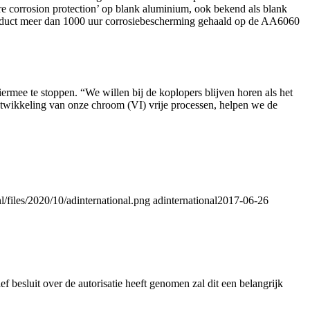
re corrosion protection’ op blank aluminium, ook bekend als blank
 product meer dan 1000 uur corrosiebescherming gehaald op de AA6060
ermee te stoppen. “We willen bij de koplopers blijven horen als het
ntwikkeling van onze chroom (VI) vrije processen, helpen we de
/files/2020/10/adinternational.png
adinternational
2017-06-26
 besluit over de autorisatie heeft genomen zal dit een belangrijk