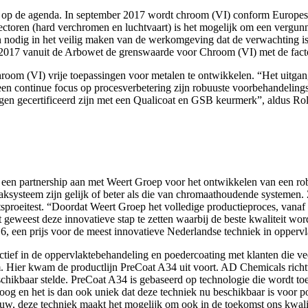
hoog op de agenda. In september 2017 wordt chroom (VI) conform Eur
ctoren (hard verchromen en luchtvaart) is het mogelijk om een vergun
n nodig in het veilig maken van de werkomgeving dat de verwachting is
t 2017 vanuit de Arbowet de grenswaarde voor Chroom (VI) met de fact
om (VI) vrije toepassingen voor metalen te ontwikkelen. “Het uitgangsp
en continue focus op procesverbetering zijn robuuste voorbehandelings
ngen gecertificeerd zijn met een Qualicoat en GSB keurmerk”, aldus R
 een partnership aan met Weert Groep voor het ontwikkelen van een rob
aksysteem zijn gelijk of beter als die van chromaathoudende systemen
roeitest. “Doordat Weert Groep het volledige productieproces, vanaf h
aat geweest deze innovatieve stap te zetten waarbij de beste kwaliteit w
 een prijs voor de meest innovatieve Nederlandse techniek in oppervl
ctief in de oppervlaktebehandeling en poedercoating met klanten die ve
Hier kwam de productlijn PreCoat A34 uit voort. AD Chemicals richtte
eschikbaar stelde. PreCoat A34 is gebaseerd op technologie die wordt t
 hoog en het is dan ook uniek dat deze techniek nu beschikbaar is voor 
bouw, deze techniek maakt het mogelijk om ook in de toekomst ons kwal